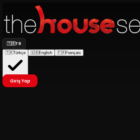
🇹🇷
TR
🇹🇷
Türkçe
🇬🇧
English
🇫🇷
Français
Giriş Yap