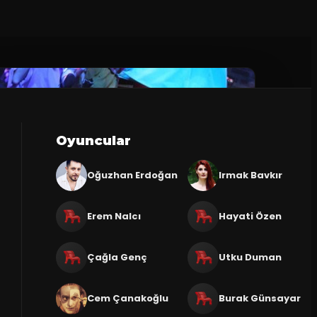
Oyuncular
Oğuzhan Erdoğan
Irmak Bavkır
Erem Nalcı
Hayati Özen
Çağla Genç
Utku Duman
Cem Çanakoğlu
Burak Günsayar