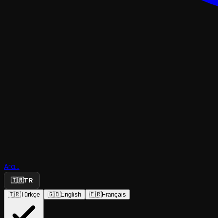
ÇOCUK & GENÇ
Oyunun Ad
Ara...
Külkedisi
🇹🇷
TR
🇹🇷
Türkçe
🇬🇧
English
🇫🇷
Français
Bursa Devlet Tiyatrosu
·
Ahmet Vefik Paş...