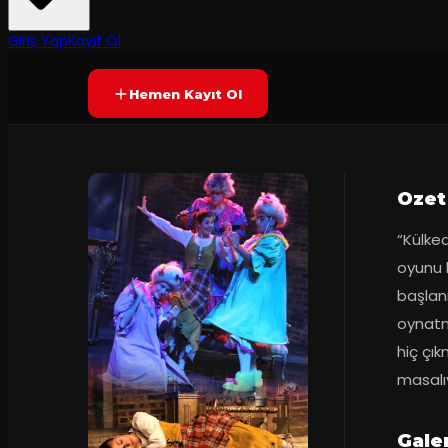
50
dakika
Prömiyer
29.11.2015
Yetersiz oy
YAKINDA
Giriş Yap
Kayıt Ol
Hemen Kayıt Ol
Ozet
“Külked
oyunu 
başlan
oynatm
hiç çık
masalıy
Galer