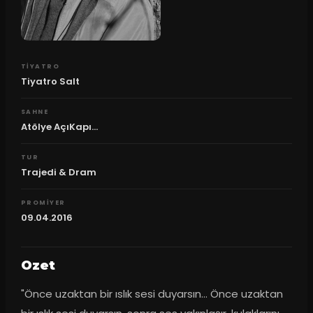
TIYATRO
Tiyatro Salt
SAHNE
Atölye AçıKapı...
TUR
Trajedi & Dram
PROMIYER
09.04.2016
Ozet
"Önce uzaktan bir ıslık sesi duyarsın… Önce uzaktan 