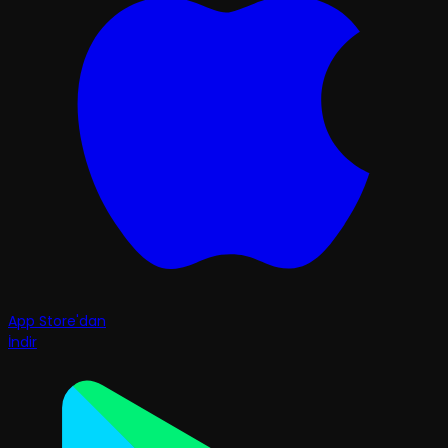
App Store'dan
İndir