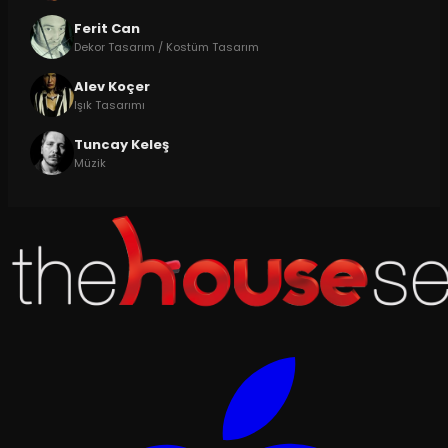
Ferit Can
Dekor Tasarım / Kostüm Tasarım
Alev Koçer
Işık Tasarımı
Tuncay Keleş
Müzik