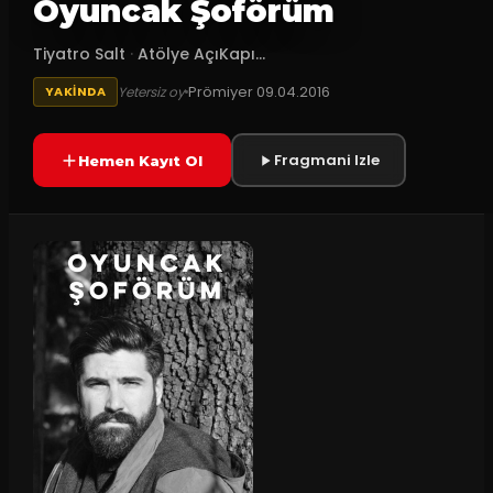
Oyuncak Şoförüm
Tiyatro Salt
·
Atölye AçıKapı...
Prömiyer
09.04.2016
Yetersiz oy
YAKINDA
Fragmani Izle
Hemen Kayıt Ol