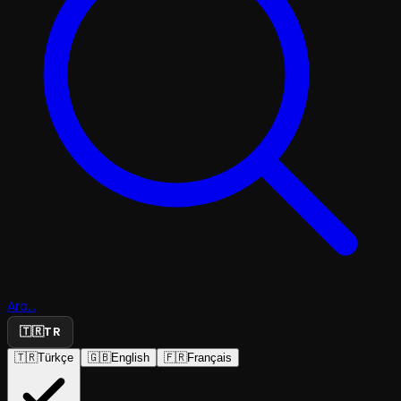
Ara...
🇹🇷
TR
🇹🇷
Türkçe
🇬🇧
English
🇫🇷
Français