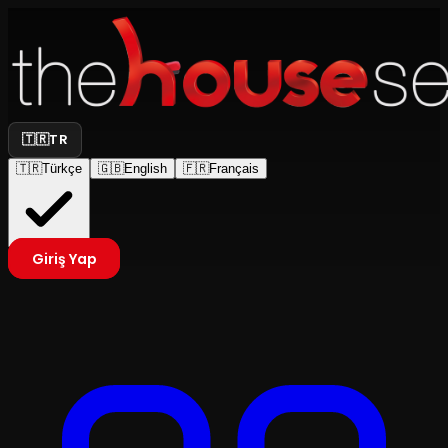
🇹🇷
TR
🇹🇷
Türkçe
🇬🇧
English
🇫🇷
Français
Giriş Yap