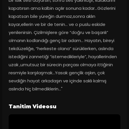
bir ıslık sesi duyarsın, sonra ses yakınlaşır, kulaklarını 
kapatırsın ama kalbin açılır sonuna kadar…Gözlerini 
kapatsan bile yüreğin durmaz,sonra aklın 
kayar,ellerin ve bir de tenin… ve o puslu eskide 
yenilenirsin. Çizilmişlere göre “doğru ve başarılı” 
olmanın kodlandığı genç bir adam… Hayatın, bireyi 
tekdüzeliğe, “herkeste olana” sürüklerken, aslında 
istediğini zannetiği “istemedikleriyle”, hayallerinden 
uzak ,umutsuz bir sürecin parçası olmaya ittiğinin 
resmiyle karşılaşmak…Yasak gençlik aşkın, çok 
sevdiğin hayat arkadaşın ve içinde saklı kalmış 
aslında hiç bilmediklerin…"
Tanitim Videosu