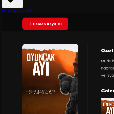
75
dakika
Prömiyer
2023
Yetersiz oy
YAKINDA
+13
Giriş Yap
Kayıt Ol
Hemen Kayıt Ol
Ozet
Mutlu b
hazırla
ve isya
Galer