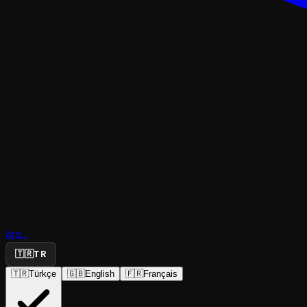
KOMEDITRAJEDI & DRAM
Ara...
Oyuncak A
🇹🇷
TR
🇹🇷
Türkçe
🇬🇧
English
🇫🇷
Français
Büyülü Alem Tiyatrosu