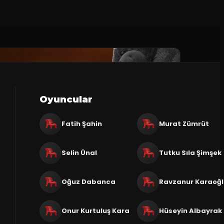
Oyuncular
Fatih Şahin
Murat Zümrüt
Selin Ünal
Tutku Sıla Şimşek
Oğuz Dabanca
Ravzanur Karaoğ
Onur Kurtuluş Kara
Hüseyin Albayrak