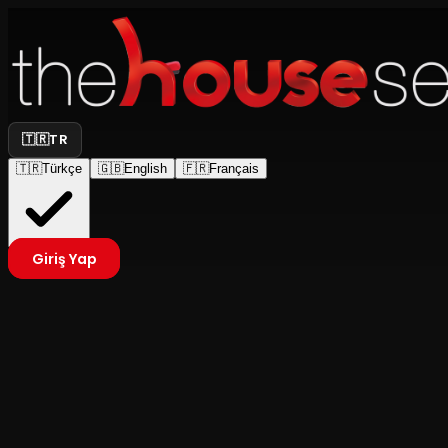
🇹🇷
TR
🇹🇷
Türkçe
🇬🇧
English
🇫🇷
Français
Giriş Yap