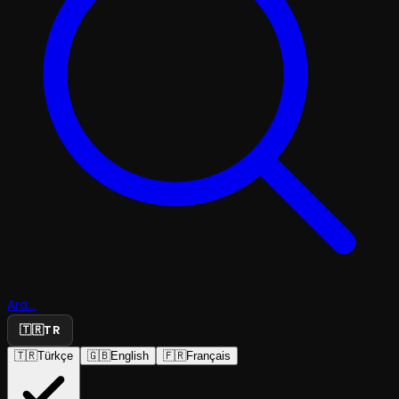
Ara...
🇹🇷
TR
🇹🇷
Türkçe
🇬🇧
English
🇫🇷
Français