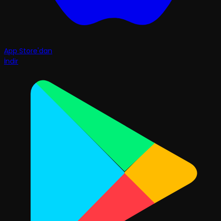
App Store'dan
İndir