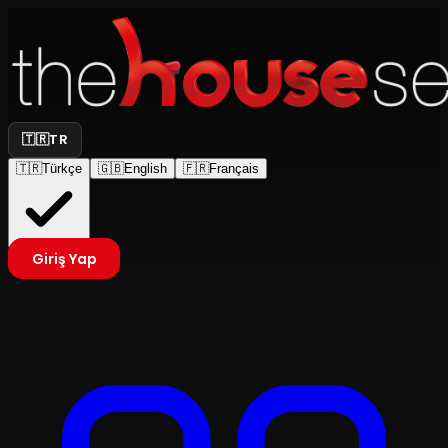
🇹🇷
TR
🇹🇷
Türkçe
🇬🇧
English
🇫🇷
Français
Giriş Yap