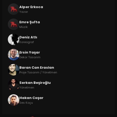
Alper Erkoca
Yazar
Emre Şufta
Müzik
Deniz Atlı
Koreograf
Ersin Yaşar
Dekor Tasarım
Baran Can Eraslan
Proje Tasarım / Yönetmen
Serkan Beşiroğlu
Yönetmen
Hakan Coşar
Ses Koçu