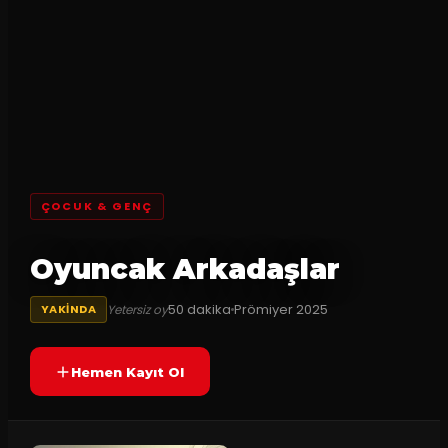
ÇOCUK & GENÇ
Oyuncak Arkadaşlar
50
dakika
Prömiyer
2025
Yetersiz oy
YAKINDA
Hemen Kayıt Ol