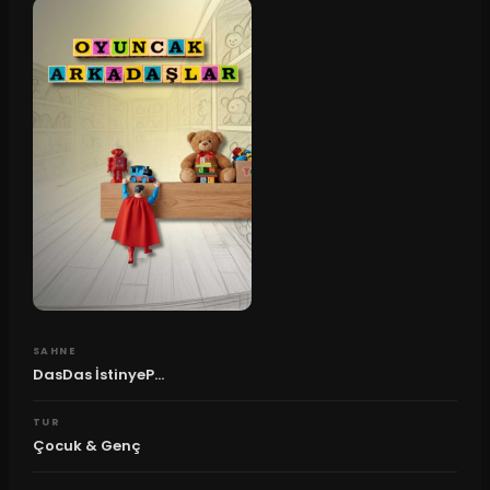
SAHNE
DasDas İstinyeP...
TUR
Çocuk & Genç