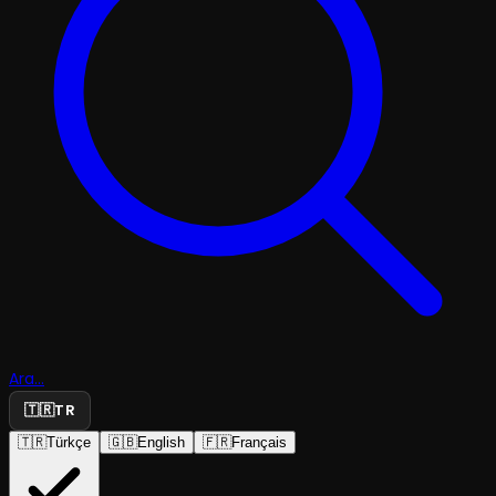
Ara...
🇹🇷
TR
🇹🇷
Türkçe
🇬🇧
English
🇫🇷
Français