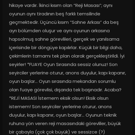
hikaye vardır. İkinci kısım olan “Reji Masası”; aynı 
oyunun aynı tiradının beş farklı temsilinde 
geçmektedir. Üçüncü kısım “Sahne Arkası” da beş 
ayrı bölümden oluşur ve aynı oyunun arkasına 
hapsolmuş sahne görevlileri, gerçek ve yanılsama 
içerisinde bir döngüye kapılırlar. Küçük bir bilgi daha, 
çekimlerin tamamı tek plan olarak gerçekleştirildi. İyi 
seyirler! *FUAYE Oyun Sırasında sessiz olunuz! Son 
seyirciler yerlerine oturur, anons duyulur, kapı kapanır, 
oyun başlar… Oyun sırasında mekandan sorumlu 
olan fuaye görevlisi, dışarıda tek başınadır. Acaba? 
*REJİ MASASI İstemem eksik olsun! Eksik olsun 
istemem! Son seyirciler yerlerine oturur, anons 
duyulur, kapı kapanır, oyun başlar… Oyunun teknik 
ruhuna yön veren reji masasındaki görevliler, büyük 
bir çabayla (çok çok büyük) ve sessizce (?) 