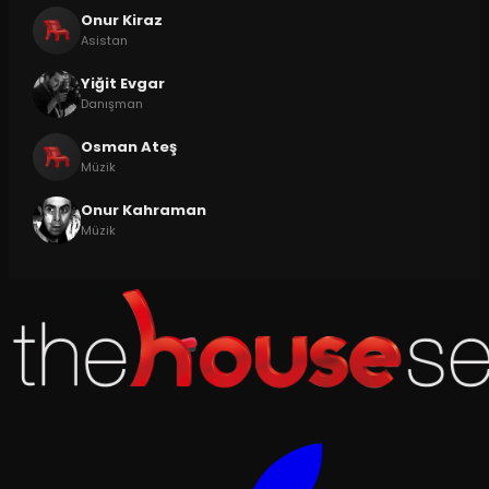
Onur Kiraz
Asistan
Yiğit Evgar
Danışman
Osman Ateş
Müzik
Onur Kahraman
Müzik