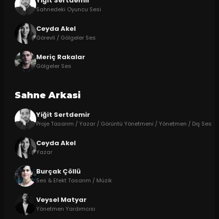
Yiğit Sertdemir
Sahnedeki Oyuncu Sesi
Ceyda Akel
Görevli / Gölgeler Ses
Meriç Rakalar
Gölgeler Ses
Sahne Arkasi
Yiğit Sertdemir
Proje Tasarım / Yazar / Görüntü Yönetmeni / Yönetmen / Dış Ses
Ceyda Akel
Yazar
Burçak Çöllü
Ses & Efekt Tasarım / Müzik
Veysel Matyar
Yönetmen Yardımcısı