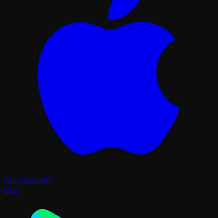
App Store'dan
İndir