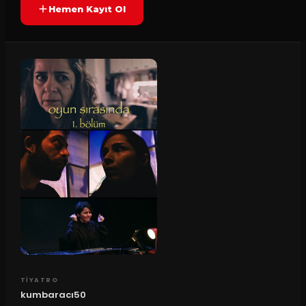
Hemen Kayıt Ol
TIYATRO
kumbaracı50