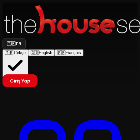
🇹🇷
TR
🇹🇷
Türkçe
🇬🇧
English
🇫🇷
Français
Giriş Yap