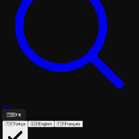
Ara...
🇹🇷
TR
🇹🇷
Türkçe
🇬🇧
English
🇫🇷
Français