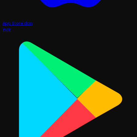
App Store'dan
İndir