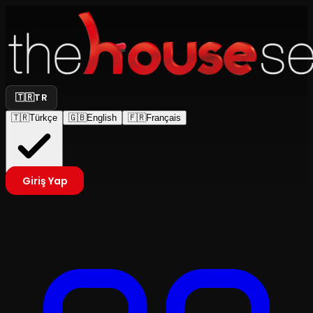
🇹🇷
TR
🇹🇷
Türkçe
🇬🇧
English
🇫🇷
Français
Giriş Yap