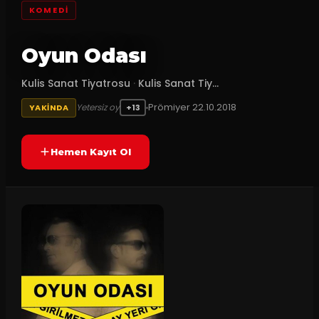
KOMEDI
Oyun Odası
Kulis Sanat Tiyatrosu
·
Kulis Sanat Tiy...
Prömiyer
22.10.2018
Yetersiz oy
YAKINDA
+13
Hemen Kayıt Ol