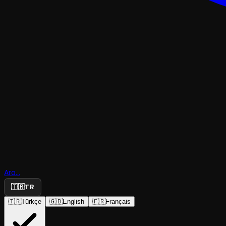
TRAJEDI & DRAM
Ara...
Öyküm Yo
🇹🇷
TR
🇹🇷
Türkçe
🇬🇧
English
🇫🇷
Français
Atölye Tiyatrosu
·
CSA Alternatif ...