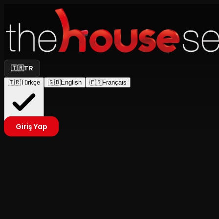
🇹🇷
TR
🇹🇷
Türkçe
🇬🇧
English
🇫🇷
Français
Giriş Yap