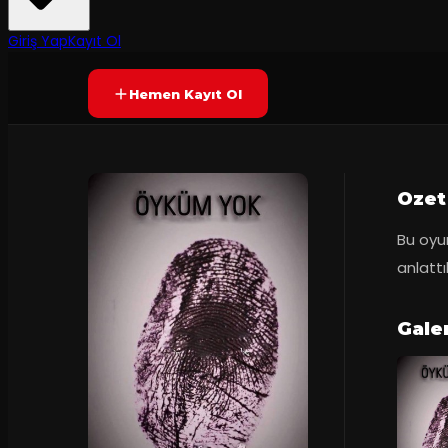
Yetersiz oy
YAKINDA
Giriş Yap
Kayıt Ol
Hemen Kayıt Ol
Ozet
Bu oyun
anlattı
Galer