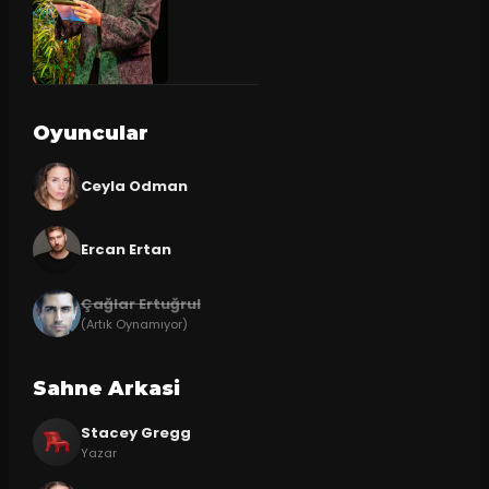
Oyuncular
Ceyla Odman
Ercan Ertan
Çağlar Ertuğrul
(Artık Oynamıyor)
Sahne Arkasi
Stacey Gregg
Yazar