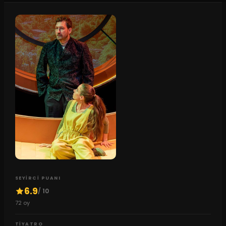
SEYIRCI PUANI
6.9
/ 10
72
oy
TIYATRO