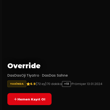
Override
DasDasOji Tiyatro
·
DasDas Sahne
6.9
70
dakika
Prömiyer
13.01.2024
(
72
oy)
YAKINDA
+13
Hemen Kayıt Ol