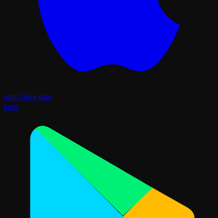
App Store'dan
İndir