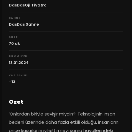
DasDasOji Tiyatro
SAHNE
DasDas Sahne
SURE
70
dk
PROMIYER
13.01.2024
YAS SINIRI
+13
Ozet
‘Onlardan biriyle sevişir miydin?’ Teknolojinin insan 
bedeni üzerinde daha fazla etkili olduğu, insanların 
önce kusurlarını iyileştirmeyi sonra hayallerindeki 