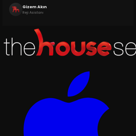
Gizem Akın
Reji Asistanı