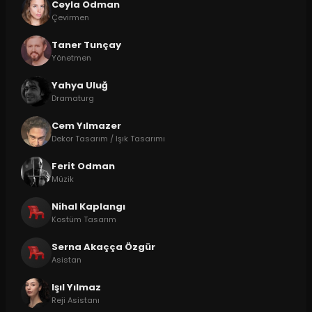
Ceyla Odman
Çevirmen
Taner Tunçay
Yönetmen
Yahya Uluğ
Dramaturg
Cem Yılmazer
Dekor Tasarım / Işık Tasarımı
Ferit Odman
Müzik
Nihal Kaplangı
Kostüm Tasarım
Serna Akaçça Özgür
Asistan
Işıl Yılmaz
Reji Asistanı