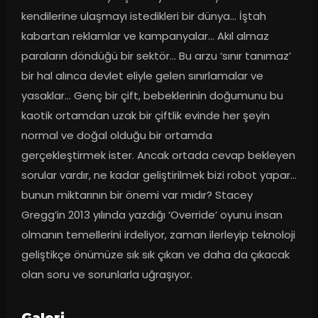
kendilerine ulaşmayı istedikleri bir dünya… İştah 
kabartan reklamlar ve kampanyalar… Akıl almaz 
paraların döndüğü bir sektör… Bu arzu ‘sınır tanımaz’ 
bir hal alınca devlet eliyle gelen sınırlamalar ve 
yasaklar… Genç bir çift, bebeklerinin doğumunu bu 
kaotik ortamdan uzak bir çiftlik evinde her şeyin 
normal ve doğal olduğu bir ortamda 
gerçekleştirmek ister. Ancak ortada cevap bekleyen 
sorular vardır, ne kadar geliştirilmek bizi robot yapar… 
bunun miktarının bir önemi var mıdır? Stacey 
Gregg’in 2013 yılında yazdığı ‘Override’ oyunu insan 
olmanın temellerini irdeliyor, zaman ilerleyip teknoloji 
geliştikçe önümüze sık sık çıkan ve daha da çıkacak 
olan soru ve sorunlarla uğraşıyor.
Galeri