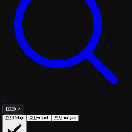
Ara...
🇹🇷
TR
🇹🇷
Türkçe
🇬🇧
English
🇫🇷
Français