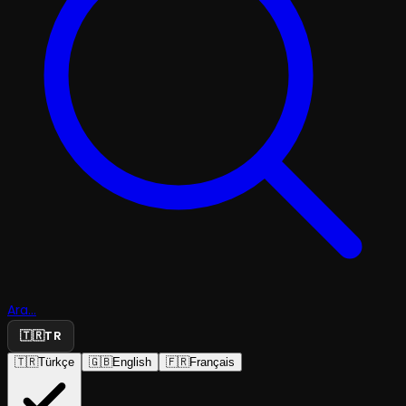
Ara...
🇹🇷
TR
🇹🇷
Türkçe
🇬🇧
English
🇫🇷
Français