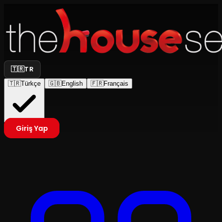
🇹🇷
TR
🇹🇷
Türkçe
🇬🇧
English
🇫🇷
Français
Giriş Yap