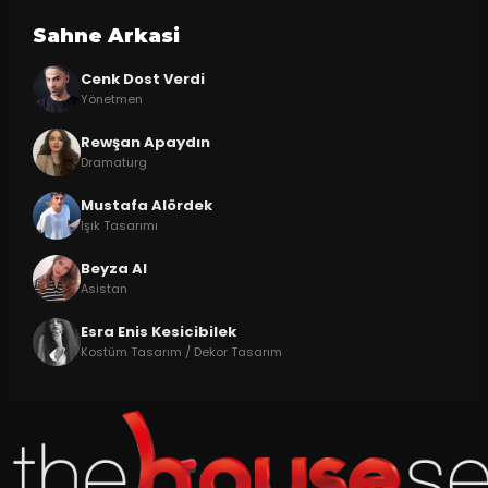
Sahne Arkasi
Cenk Dost Verdi
Yönetmen
Rewşan Apaydın
Dramaturg
Mustafa Alördek
Işık Tasarımı
Beyza Al
Asistan
Esra Enis Kesicibilek
Kostüm Tasarım / Dekor Tasarım