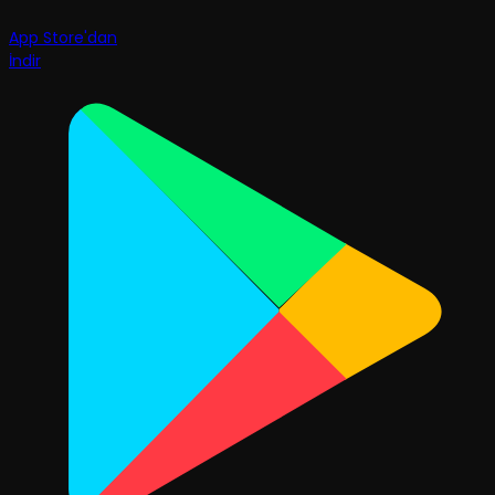
App Store'dan
İndir