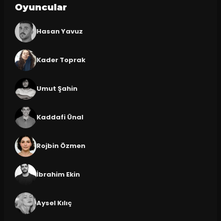
Oyuncular
Hasan Yavuz
Kader Toprak
Umut Şahin
Kaddafi Ünal
Rojbin Özmen
İbrahim Ekin
Aysel Kılıç