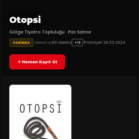
Otopsi
Gölge Tiyatro Topluluğu
·
Pax Sahne
60
dakika
Prömiyer
26.03.2024
Yetersiz oy
YAKINDA
+13
Hemen Kayıt Ol