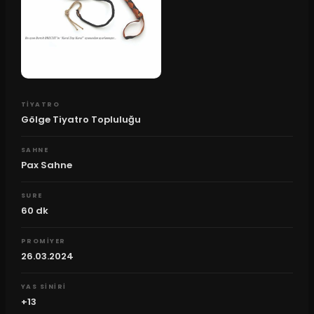
TIYATRO
Gölge Tiyatro Topluluğu
SAHNE
Pax Sahne
SURE
60
dk
PROMIYER
26.03.2024
YAS SINIRI
+13