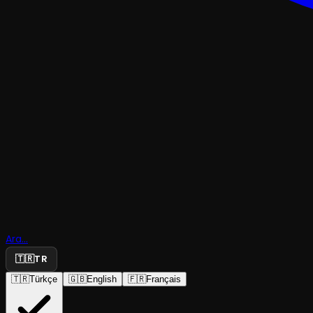
KOMEDI
Ara...
Otelde Cin
🇹🇷
TR
🇹🇷
Türkçe
🇬🇧
English
🇫🇷
Français
Duru Tiyatro
·
Duru Tiyatro (W...