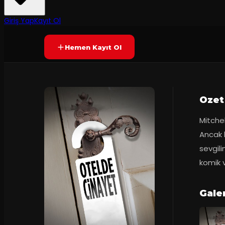
7.0
2
dakika
Prömiyer
02.12.
(
37
oy)
YAKINDA
+14
Giriş Yap
Kayıt Ol
Hemen Kayıt Ol
Ozet
Mitchell
Ancak b
sevgili
komik 
Galer