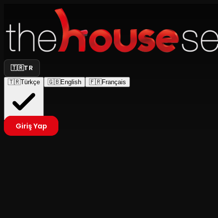
🇹🇷
TR
🇹🇷
Türkçe
🇬🇧
English
🇫🇷
Français
Giriş Yap