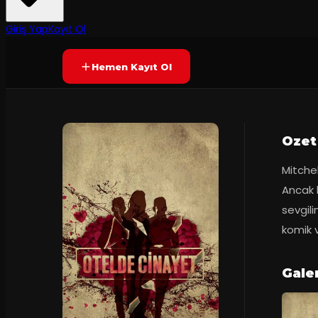
70
dakika
Prömiyer
03.09.20
Yetersiz oy
YAKINDA
+10
Giriş Yap
Kayıt Ol
Hemen Kayıt Ol
Ozet
Mitchell
Ancak b
sevgili
komik 
Galer