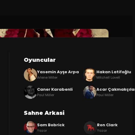
Oyuncular
Yasemin Ayşe Arpa
Hakan Latifoğlu
Arlene Miller
Mitchell Lovell
Caner Karabenli
Acar Çakmakçıla
Paul Miller
Paul Miller
Sahne Arkasi
Sam Bobrick
Ron Clark
Yazar
Yazar