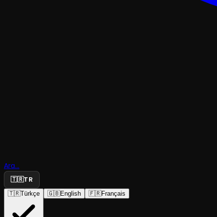
KOMEDI
Ara...
Otelde Cin
🇹🇷
TR
🇹🇷
Türkçe
🇬🇧
English
🇫🇷
Français
Diyarbakır Devlet Tiyatrosu
·
Kayseri Devlet ...