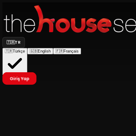
🇹🇷
TR
🇹🇷
Türkçe
🇬🇧
English
🇫🇷
Français
Giriş Yap