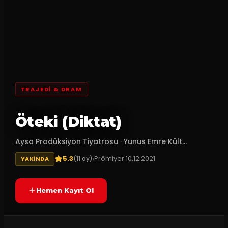
TRAJEDI & DRAM
Öteki (Diktat)
Aysa Prodüksiyon Tiyatrosu
·
Yunus Emre Kült...
5.3
Prömiyer
10.12.2021
(
11
oy)
YAKINDA
Hemen Kayıt Ol