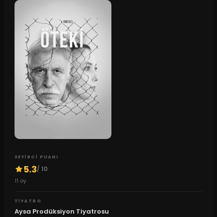
SEYIRCI PUANI
5.3
/ 10
11
oy
TIYATRO
Aysa Prodüksiyon Tiyatrosu