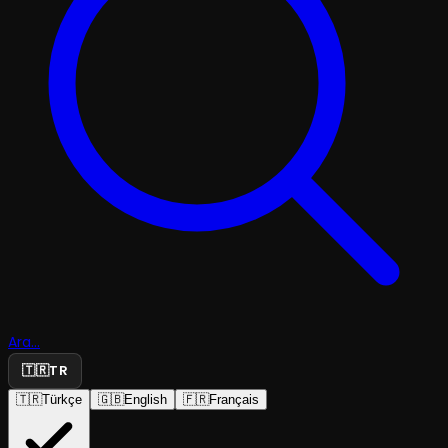
Ara...
🇹🇷
TR
🇹🇷
Türkçe
🇬🇧
English
🇫🇷
Français