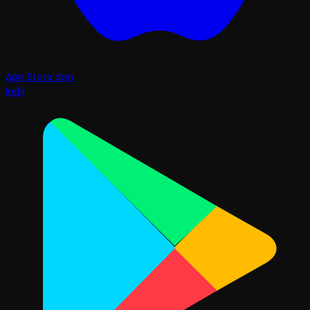
App Store'dan
İndir