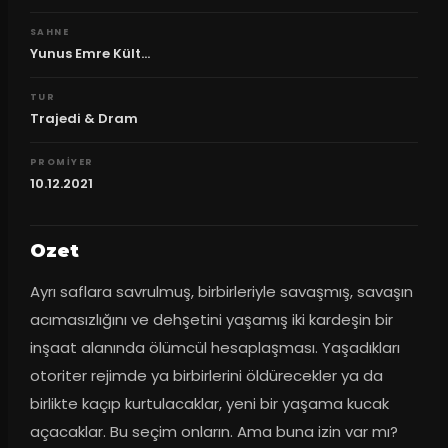
SAHNE
Yunus Emre Kült...
TUR
Trajedi & Dram
PROMIYER
10.12.2021
Ozet
Ayrı saflara savrulmuş, birbirleriyle savaşmış, savaşın 
acımasızlığını ve dehşetini yaşamış iki kardeşin bir 
inşaat alanında ölümcül hesaplaşması. Yaşadıkları 
otoriter rejimde ya birbirlerini öldürecekler ya da 
birlikte kaçıp kurtulacaklar, yeni bir yaşama kucak 
açacaklar. Bu seçim onların. Ama buna izin var mı? 