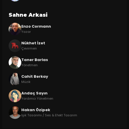
Sahne Arkasi
Enzo Cormann
Yazar
Nükhet İzet
Çevirmen
Taner Barlas
Yönetmen
Cahit Berkay
Müzik
Andaç Sayın
Yardımcı Yönetmen
Hakan Özipek
Işık Tasarımı / Ses & Efekt Tasarım