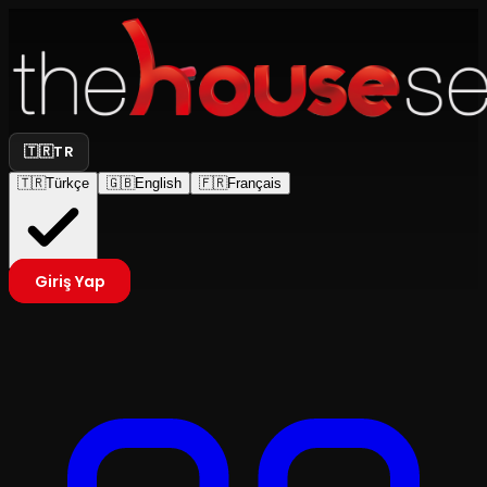
🇹🇷
TR
🇹🇷
Türkçe
🇬🇧
English
🇫🇷
Français
Giriş Yap