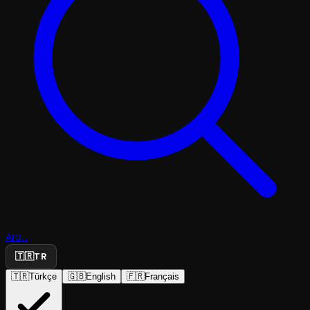
Ara...
🇹🇷
TR
🇹🇷
Türkçe
🇬🇧
English
🇫🇷
Français