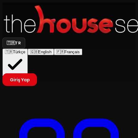
🇹🇷
TR
🇹🇷
Türkçe
🇬🇧
English
🇫🇷
Français
Giriş Yap