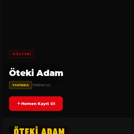
GÖSTERI
Öteki Adam
Yetersiz oy
YAKINDA
Hemen Kayıt Ol