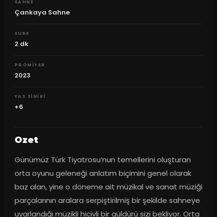
SAHNE
Çankaya Sahne
SURE
2
dk
PROMIYER
2023
YAS SINIRI
+6
Ozet
Günümüz Türk Tiyatrosu’nun temellerini oluşturan 
orta oyunu geleneği anlatım biçimini genel olarak 
baz alan, yine o döneme ait müzikal ve sanat müziği 
parçalarının aralara serpiştirilmiş bir şekilde sahneye 
uyarlandığı müzikli hicivli bir güldürü sizi bekliyor. Orta 