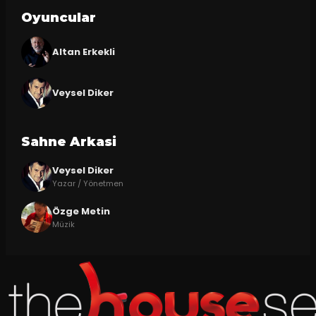
Oyuncular
Altan Erkekli
Veysel Diker
Sahne Arkasi
Veysel Diker
Yazar / Yönetmen
Özge Metin
Müzik