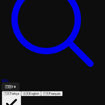
Ara...
🇹🇷
TR
🇹🇷
Türkçe
🇬🇧
English
🇫🇷
Français