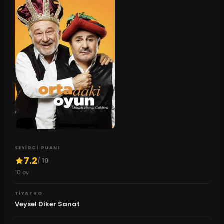
SEYIRCI PUANI
7.2
/ 10
10
oy
TIYATRO
Veysel Diker Sanat