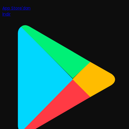
App Store'dan
İndir