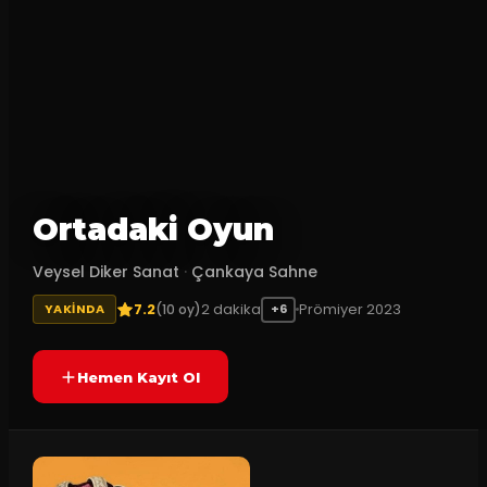
Ortadaki Oyun
Veysel Diker Sanat
·
Çankaya Sahne
7.2
2
dakika
Prömiyer
2023
(
10
oy)
YAKINDA
+6
Hemen Kayıt Ol