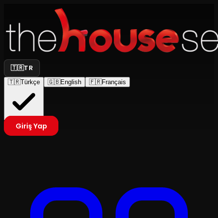
🇹🇷
TR
🇹🇷
Türkçe
🇬🇧
English
🇫🇷
Français
Giriş Yap