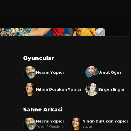
Oyuncular
Necmi Yapıcı
Umut Oğuz
Nihan Durukan Yapıcı
Birgen Engin
Sahne Arkasi
Necmi Yapıcı
Nihan Durukan Yapıcı
Yazar / Yönetmen
Yazar