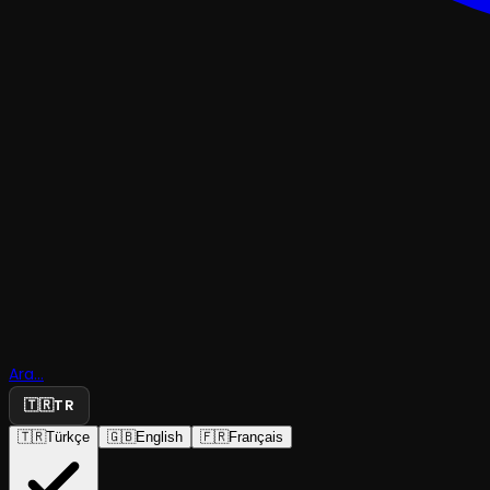
KOMEDI
Ormantik
Ara...
Komedi
🇹🇷
TR
🇹🇷
Türkçe
🇬🇧
English
🇫🇷
Français
Yapıcı Tiyatro
·
Düzce Kültür Me...