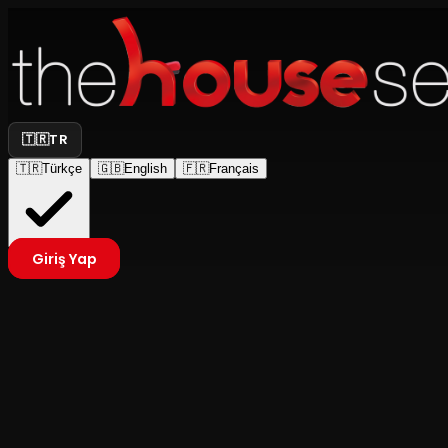
🇹🇷
TR
🇹🇷
Türkçe
🇬🇧
English
🇫🇷
Français
Giriş Yap