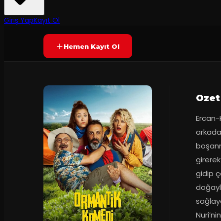
2
dakika
Prömiyer
09.10.2019
Yetersiz oy
YAKINDA
Giriş Yap
Kayıt Ol
Hemen Kayıt Ol
Ozet
Ercan-K
arkada
boşanm
girerek
gidip ç
doğayl
sağlaya
Nuri’ni