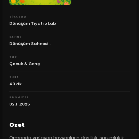
TIYATRO
Dönüşüm Tiyatro Lab
SAHNE
Dönüşüm Sahnesi...
TUR
Çocuk & Genç
SURE
40
dk
PROMIYER
02.11.2025
Ozet
Ormanda yaşayan hayvanların dostluk, sorumluluk 