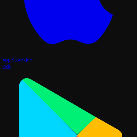
App Store'dan
İndir