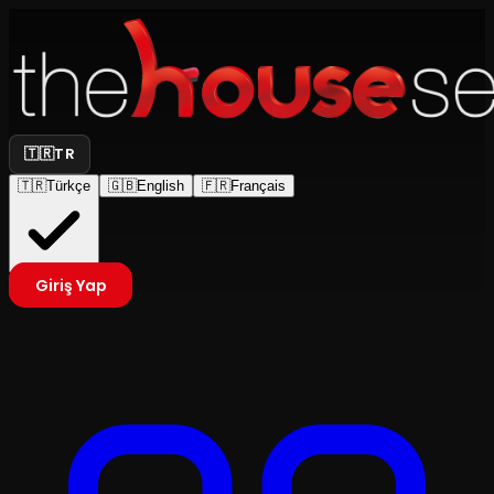
🇹🇷
TR
🇹🇷
Türkçe
🇬🇧
English
🇫🇷
Français
Giriş Yap