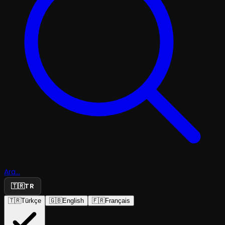
Ara...
🇹🇷
TR
🇹🇷
Türkçe
🇬🇧
English
🇫🇷
Français