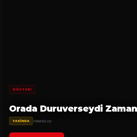
GÖSTERI
Orada Duruverseydi Zama
Yetersiz oy
YAKINDA