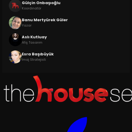
Gülçin Onbaşıoğlu
Koordinatör
Banu Mertyürek Güler
Yazar
Aslı Kutluay
Afiş Tasarım
Esra Başıbüyük
İmaj Stratejisti