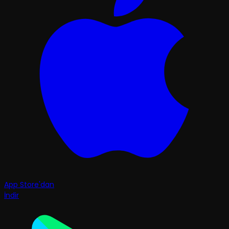
App Store'dan
İndir