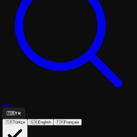
Ara...
🇹🇷
TR
🇹🇷
Türkçe
🇬🇧
English
🇫🇷
Français