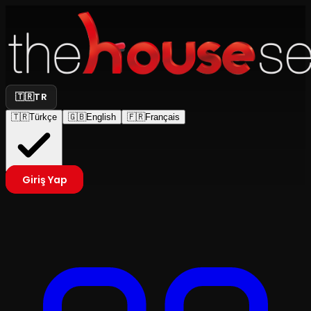
🇹🇷
TR
🇹🇷
Türkçe
🇬🇧
English
🇫🇷
Français
Giriş Yap