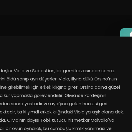
rdeşler Viola ve Sebastian, bir gemi kazasından sonra, 
rini öldü sanıp ayrı düşerler. Viola, Illyria dükü Orsino'nun 
ne girebilmek için erkek kılığına girer. Orsino adına güzel 
ya kur yapmakla görevlendirilir. Olivia ise kardeşinin 
den sonra yastadır ve ayağına gelen herkesi geri 
ktedir, ta ki şimdi erkek kılığındaki Viola'ya aşık olana dek. 
da, Olivia'nın dayısı Tobi, tutucu hizmetkar Malvolio'ya 
ı bir oyun oynarak, bu cümbüşlü kimlik yanılması ve 