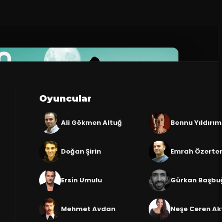
Oyuncular
Ali Gökmen Altuğ
Bennu Yıldırım
Doğan Şirin
Emrah Özert
Ersin Umulu
Gürkan Başbu
Mehmet Avdan
Neşe Ceren Ak