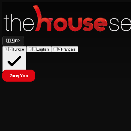
🇹🇷
TR
🇹🇷
Türkçe
🇬🇧
English
🇫🇷
Français
Giriş Yap