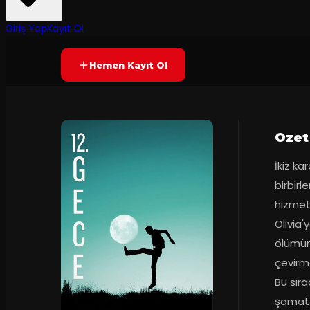
7.3
110
dakika
Prömiyer
21.10.2015
(
477
oy)
YAKINDA
Giriş Yap
Kayıt Ol
Hemen Kayıt Ol
Ozet
İkiz ka
birbirle
hizmeti
Olivia'
ölümün
çevirme
Bu sıra
şamatal