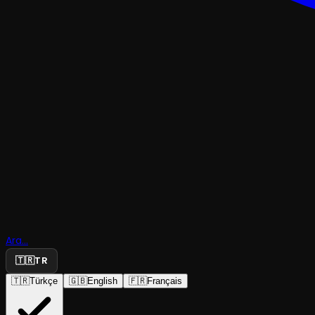
KOMEDI
Ara...
12. Gece
🇹🇷
TR
🇹🇷
Türkçe
🇬🇧
English
🇫🇷
Français
İstanbul Şehir Tiyatroları
·
Harbiye Cemil T...