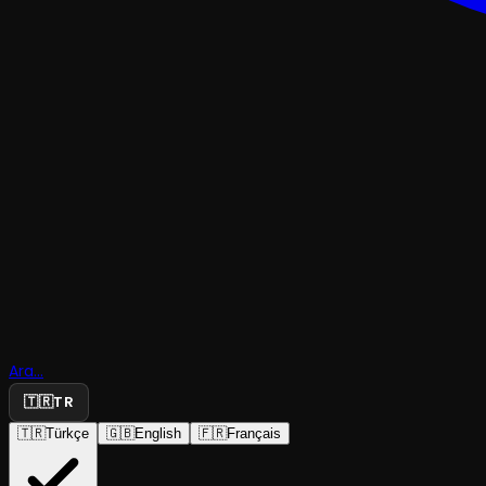
ÇOCUK & GENÇ
Ara...
Oliver Twi
🇹🇷
TR
🇹🇷
Türkçe
🇬🇧
English
🇫🇷
Français
Tiyatro We
·
Bornova Ayfer F...