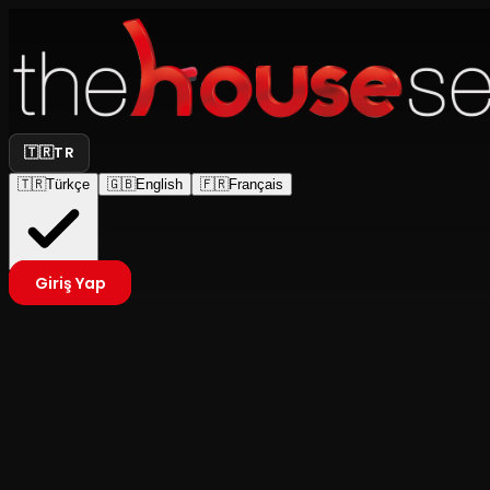
🇹🇷
TR
🇹🇷
Türkçe
🇬🇧
English
🇫🇷
Français
Giriş Yap