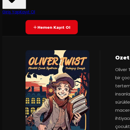
45
dakika
Prömiyer
17.09.2023
Yetersiz oy
YAKINDA
Giriş Yap
Kayıt Ol
Hemen Kayıt Ol
Ozet
Oliver 
bir çoc
tertemi
insanla
sürükl
macerad
ihtiyac
çocuktu