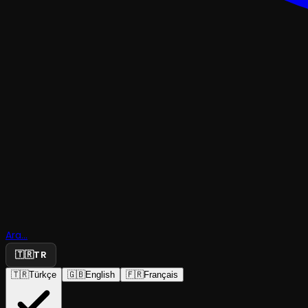
ÇOCUK & GENÇ
Okyanusta
Ara...
Su Damlası
🇹🇷
TR
🇹🇷
Türkçe
🇬🇧
English
🇫🇷
Français
Antalya Büyükşehir Belediye Tiyatrosu
·
Mall of An