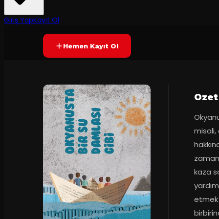
50
dakika
Yetersiz oy
YAKINDA
+7
Giriş Yap
Kayıt Ol
Hemen Kayıt Ol
Ozet
Okyanu
misali,
hakkınd
zamanki
kaza so
yardıms
etmek 
birbiri