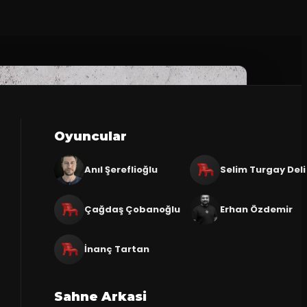
Oyuncular
Anıl Şereflioğlu
Selim Turgay Deli
Çağdaş Çobanoğlu
Erhan Özdemir
İnanç Tartan
Sahne Arkasi