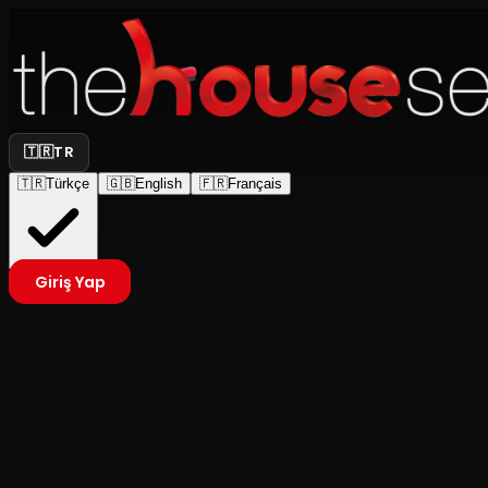
🇹🇷
TR
🇹🇷
Türkçe
🇬🇧
English
🇫🇷
Français
Giriş Yap