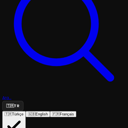
Ara...
🇹🇷
TR
🇹🇷
Türkçe
🇬🇧
English
🇫🇷
Français