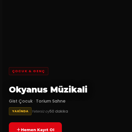
ÇOCUK & GENÇ
Okyanus Müzikali
Gist Çocuk
·
Torium Sahne
50
dakika
Yetersiz oy
YAKINDA
Hemen Kayıt Ol