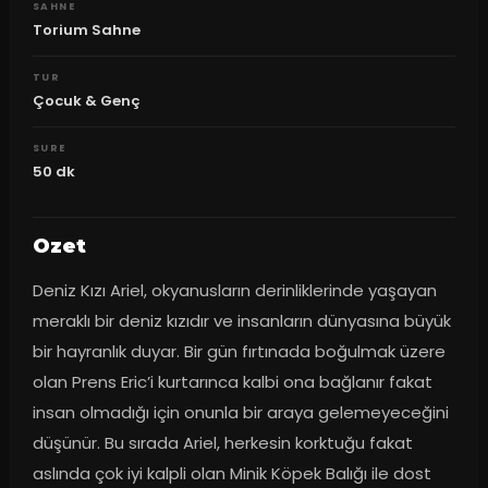
SAHNE
Torium Sahne
TUR
Çocuk & Genç
SURE
50
dk
Ozet
Deniz Kızı Ariel, okyanusların derinliklerinde yaşayan 
meraklı bir deniz kızıdır ve insanların dünyasına büyük 
bir hayranlık duyar. Bir gün fırtınada boğulmak üzere 
olan Prens Eric’i kurtarınca kalbi ona bağlanır fakat 
insan olmadığı için onunla bir araya gelemeyeceğini 
düşünür. Bu sırada Ariel, herkesin korktuğu fakat 
aslında çok iyi kalpli olan Minik Köpek Balığı ile dost 