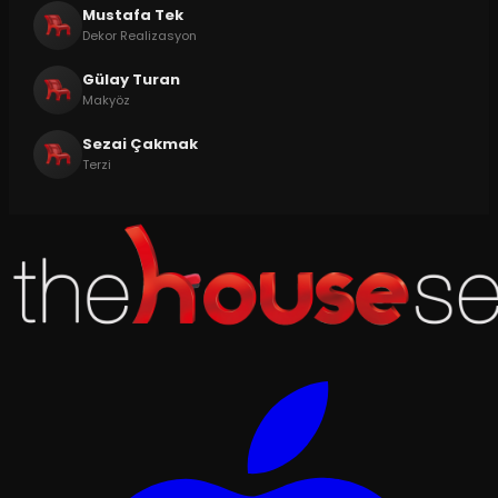
Mustafa Tek
Dekor Realizasyon
Gülay Turan
Makyöz
Sezai Çakmak
Terzi