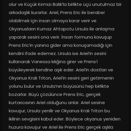
olur ve Küçük Kırmızı Balık’la birlikte üçü unutulmaz bir 
arkadaşlık kurarlar. Ariel, Prens Eric ile beraber 
olabilmek için insan olmaya karar verir ve 
Okyanusların Kurnaz Ahtapotu Ursula ile anlaşma 
yaparak sesini ona verir. İnsan formuna kavuşup 
Prens Eric’in yanına gider ama konuşamadığı için 
kendini ifade edemez. Ursula ise Ariel’in sesini 
kullanarak Vanessa kılığına girer ve Prens’i 
büyüleyerek kendine aşık eder. Ariel’in dostları ve 
Okyanus Kralı Triton, Ariel’in sesini geri getirmenin 
yolunu bulur ve Ursula’nın büyüsünü hep birlikte 
bozarlar. Büyü çözülünce Prens Eric, gerçek 
kurtarıcısının Ariel olduğunu anlar. Ariel sesine 
kavuşur, Ursula yenilir ve Okyanus Kralı Triton bu 
ikilinin sevgisini kabul eder. Böylece okyanus yeniden 
huzura kavuşur ve Ariel ile Prens Eric gerçek aşkla 