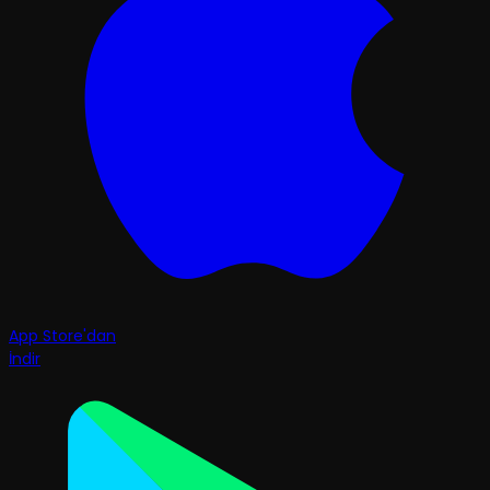
App Store'dan
İndir