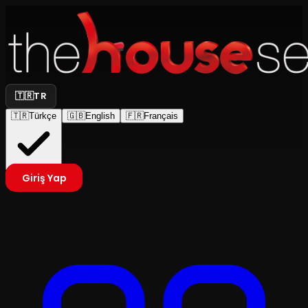
🇹🇷
TR
🇹🇷
Türkçe
🇬🇧
English
🇫🇷
Français
Giriş Yap