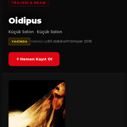
TRAJEDI & DRAM
Oidipus
Küçük Salon
·
Küçük Salon
60
dakika
Prömiyer
2016
Yetersiz oy
YAKINDA
Hemen Kayıt Ol