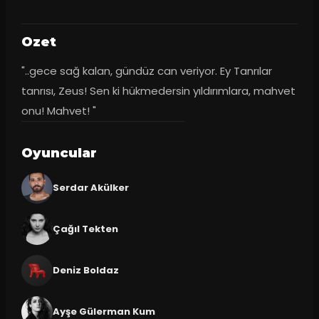
Ozet
"..gece sağ kalan, gündüz can veriyor. Ey Tanrılar 
tanrısı, Zeus! Sen ki hükmedersin yıldırımlara, mahvet 
onu! Mahvet! "
Oyuncular
Serdar Akülker
Çağıl Tekten
Deniz Boldaz
Ayşe Gülerman Kum