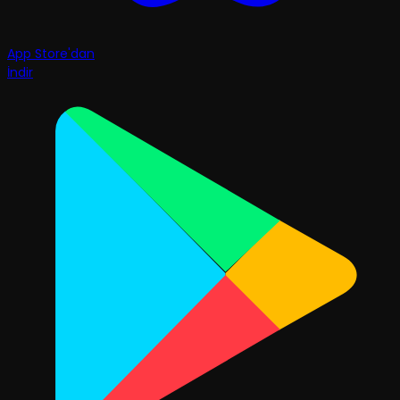
App Store'dan
İndir