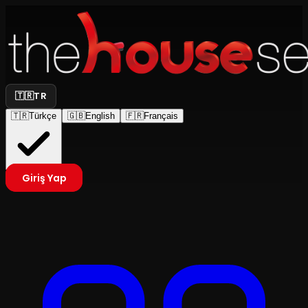
🇹🇷
TR
🇹🇷
Türkçe
🇬🇧
English
🇫🇷
Français
Giriş Yap