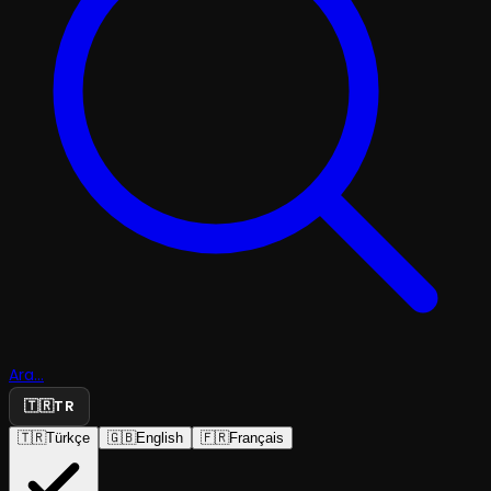
Ara...
🇹🇷
TR
🇹🇷
Türkçe
🇬🇧
English
🇫🇷
Français