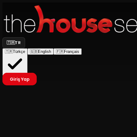
🇹🇷
TR
🇹🇷
Türkçe
🇬🇧
English
🇫🇷
Français
Giriş Yap