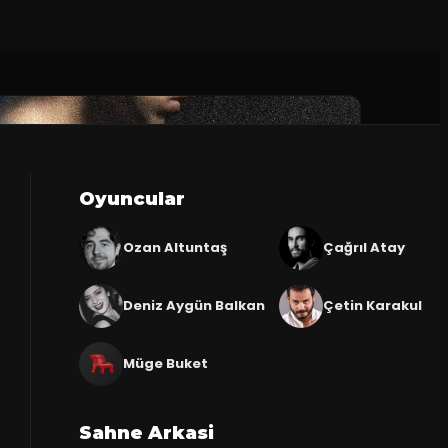
Oyuncular
Ozan Altuntaş
Çağrıl Atay
Deniz Aygün Balkan
Çetin Karakul
Müge Buket
Sahne Arkasi