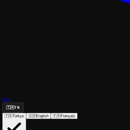
TRAJEDI & DRAM
Ara...
Oğul
🇹🇷
TR
🇹🇷
Türkçe
🇬🇧
English
🇫🇷
Français
Çankaya Sahne
·
Çankaya Sahne