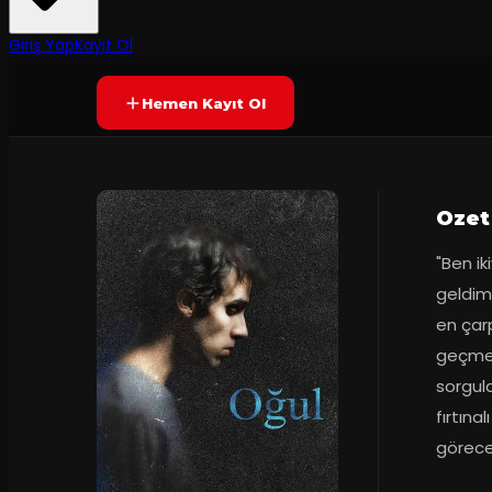
7.9
Prömiyer
2025
(
10
oy)
YAKINDA
Giriş Yap
Kayıt Ol
Hemen Kayıt Ol
Ozet
"Ben i
geldim.
en çarp
geçmek
sorgula
fırtına
görece