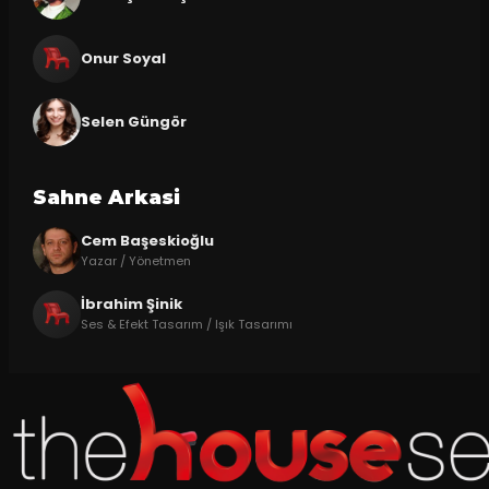
Onur Soyal
Selen Güngör
Sahne Arkasi
Cem Başeskioğlu
Yazar / Yönetmen
İbrahim Şinik
Ses & Efekt Tasarım / Işık Tasarımı