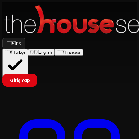
🇹🇷
TR
🇹🇷
Türkçe
🇬🇧
English
🇫🇷
Français
Giriş Yap