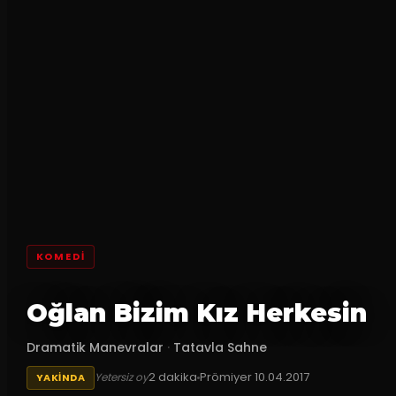
KOMEDI
Oğlan Bizim Kız Herkesin
Dramatik Manevralar
·
Tatavla Sahne
2
dakika
Prömiyer
10.04.2017
Yetersiz oy
YAKINDA