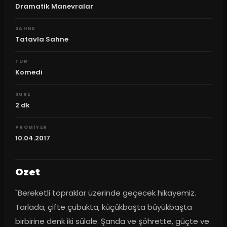
Dramatik Manevralar
SAHNE
Tatavla Sahne
TUR
Komedi
SURE
2
dk
PROMIYER
10.04.2017
Ozet
"Bereketli topraklar üzerinde geçecek hikayemiz. 
Tarlada, çifte çubukta, küçükbaşta büyükbaşta 
birbirine denk iki sülale. Şanda ve şöhrette, güçte ve 