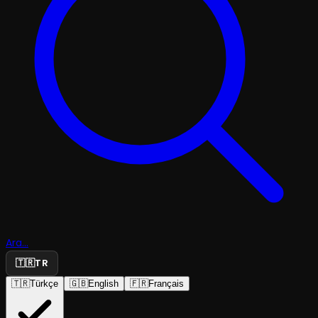
Ara...
🇹🇷
TR
🇹🇷
Türkçe
🇬🇧
English
🇫🇷
Français