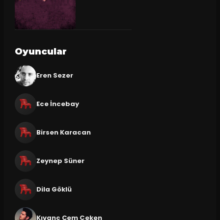
Oyuncular
Eren Sezer
Ece İncebay
Birsen Karacan
Zeynep Süner
Dila Göklü
Kıvanç Cem Çeken