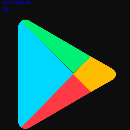
App Store'dan
İndir