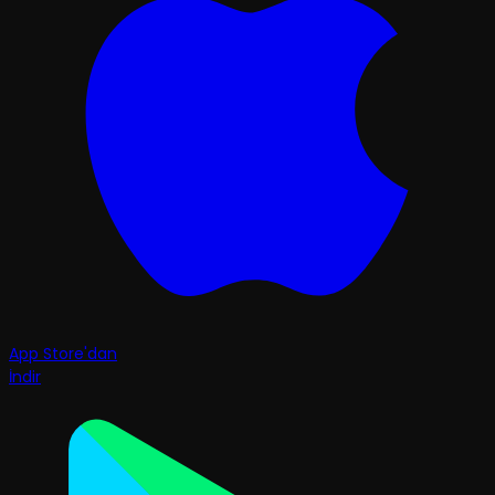
App Store'dan
İndir