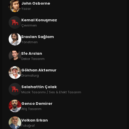
John Osborne
Yazar
Kemal Konuşmaz
Çevirmen
Eraslan Sağlam
Yönetmen
Efe Arslan
Dekor Tasarım
Gökhan Aktemur
Dramaturg
Selahattin Çolak
Müzik Tasarımı / Ses & Efekt Tasarım
Genco Demirer
Afiş Tasarım
Volkan Erkan
Fotoğraf