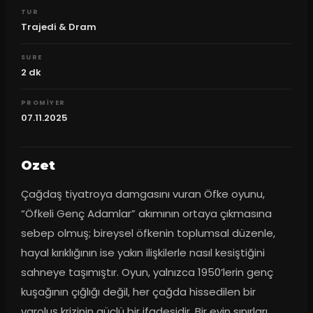
TUR
Trajedi & Dram
SURE
2
dk
PROMIYER
07.11.2025
Ozet
Çağdaş tiyatroya damgasını vuran Öfke oyunu, 
“Öfkeli Genç Adamlar” akımının ortaya çıkmasına 
sebep olmuş; bireysel öfkenin toplumsal düzenle, 
hayal kırıklığının ise yakın ilişkilerle nasıl kesiştiğini 
sahneye taşımıştır. Oyun, yalnızca 1950’lerin genç 
kuşağının çığlığı değil, her çağda hissedilen bir 
varoluş krizinin güçlü bir ifadesidir. Bir evin sınırları 