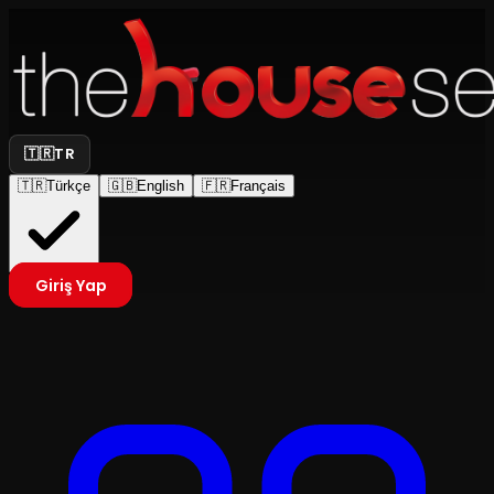
🇹🇷
TR
🇹🇷
Türkçe
🇬🇧
English
🇫🇷
Français
Giriş Yap