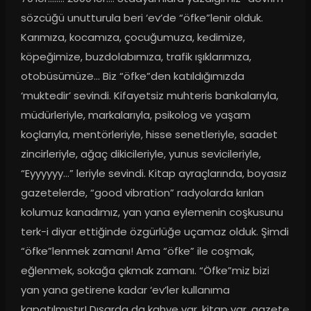
sözcüğü unutturula beri ‘ev’de “öfke”lenir olduk. 
Karımıza, kocamıza, çocuğumuza, kedimize, 
köpeğimize, buzdolabımıza, trafik ışıklarımıza, 
otobüsümüze… Biz “öfke”den katıldığımızda 
‘muktedir’ sevindi. Kifayetsiz muhteris bankalarıyla, 
müdürleriyle, markalarıyla, psikolog ve yaşam 
koçlarıyla, mentörleriyle, hisse senetleriyle, saadet 
zincirleriyle, ağaç dikicileriyle, yunus sevicileriyle, 
“Eyyyyyy…” leriyle sevindi. Kitap ayraçlarında, boyasız 
gazetelerde, “good vibration” radyolarda kırılan 
kolumuz kanadımız, yan yana eylemenin coşkusunu 
terk-i diyar ettiğinde özgürlüğe uçamaz olduk. Şimdi 
“öfke”lenmek zamanı! Ama “öfke” ile coşmak, 
eğlenmek, sokağa çıkmak zamanı. “Öfke”miz bizi 
yan yana getirene kadar ‘ev’ler kullanıma 
kapatılmıştır! Dışarda da kahve var, kitap var, gazete 