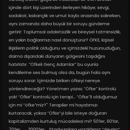
içinde dört kişi üzerinden ilerleyen hikâye; sevgi, 
sadakat, kıskançlık ve umut kaybı arasında salınırken, 
aynı zamanda daha büyük bir soruyu gündeme 
getirir: Toplumsal adaletsizlik ve bireysel tatminsizlik, 
en yakın bağlarımızı nasıl dönüştürür? ÖFKE, kişisel 
ilişkilerin politik olduğunu ve içimizdeki huzursuzluğun, 
daima dışarıdaki dünyanın gölgesini taşıdığını 
hatırlatır. “Öfkeli Genç Adamlar” bu oyunla 
kendilerine ses bulmuş olsa da, bugün hala aynı 
soruyu sorar: İçimizde biriken öfkeyi nereye 
yönlendireceğiz? Yönetmen yazısı; “Öfke” kontrolü 
yok! “Öfke” kontrolü için terapi… “Öfke”li olduğumuz 
için mi “öfke”miz?'' Terapiler mi hayatımızı 
kurtaracak, yoksa “Öfke”yi bile isteye doğuran 
kapitalizmden kurtuluş mücadelesi mi? 50’ler, 60’lar, 
70’ler…….. 2000’ler…. Stadyumlara yazdığımız “devrim” 