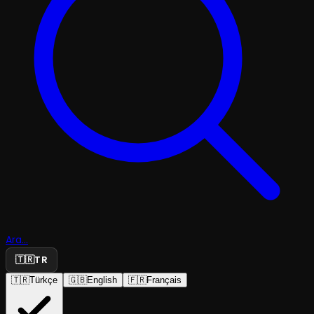
Ara...
🇹🇷
TR
🇹🇷
Türkçe
🇬🇧
English
🇫🇷
Français