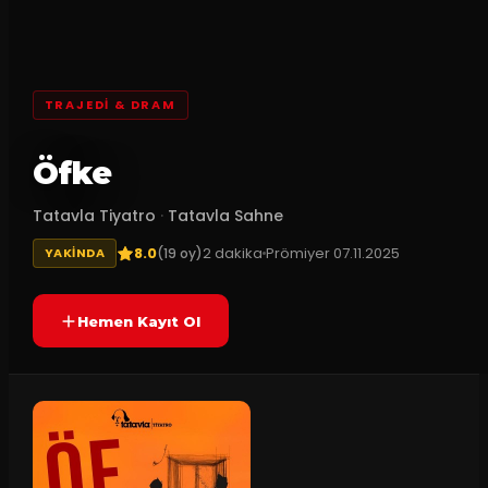
TRAJEDI & DRAM
Öfke
Tatavla Tiyatro
·
Tatavla Sahne
8.0
2
dakika
Prömiyer
07.11.2025
(
19
oy)
YAKINDA
Hemen Kayıt Ol