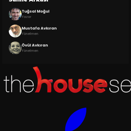
Tuğsal Moğul
Yazar
Mustafa Avkıran
Yönetmen
Övül Avkıran
Yönetmen