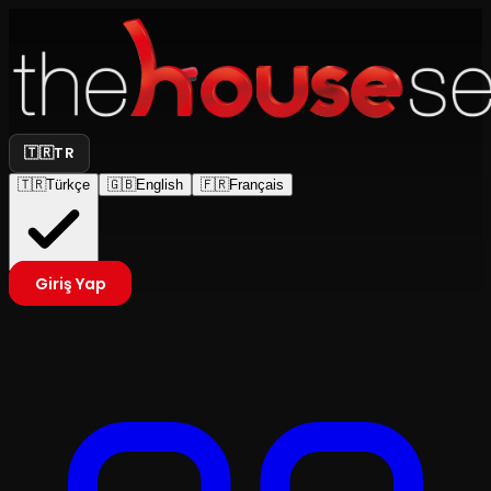
🇹🇷
TR
🇹🇷
Türkçe
🇬🇧
English
🇫🇷
Français
Giriş Yap