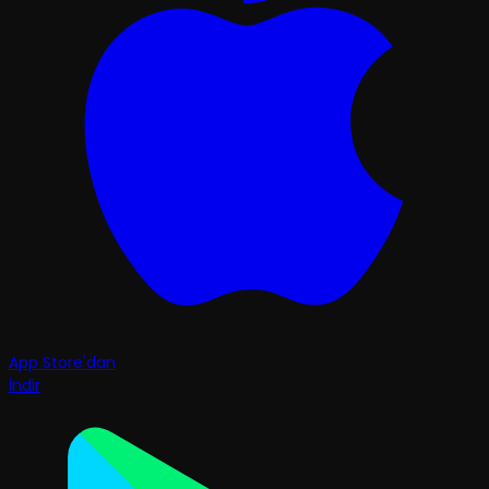
App Store'dan
İndir