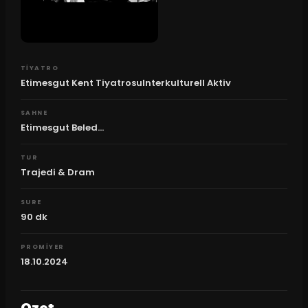
TIYATRO
Etimesgut Kent TiyatrosuInterkulturell Aktiv
SAHNE
Etimesgut Beled...
TUR
Trajedi & Dram
SURE
90
dk
PROMIYER
18.10.2024