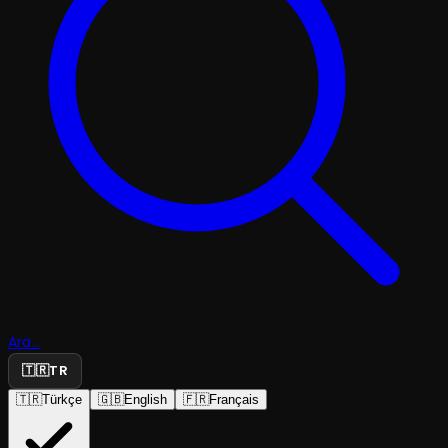
Ara...
🇹🇷
TR
🇹🇷
Türkçe
🇬🇧
English
🇫🇷
Français