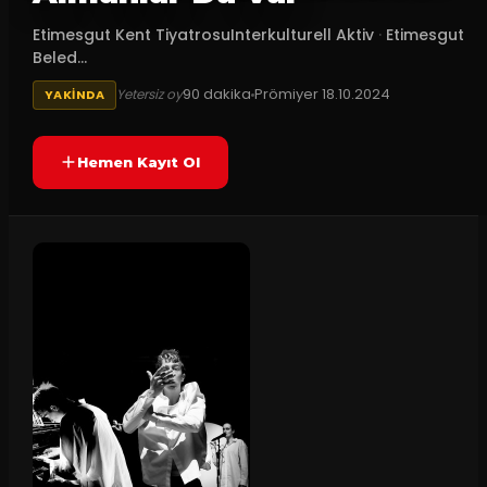
Etimesgut Kent TiyatrosuInterkulturell Aktiv
·
Etimesgut
Beled...
90
dakika
Prömiyer
18.10.2024
Yetersiz oy
YAKINDA
Hemen Kayıt Ol