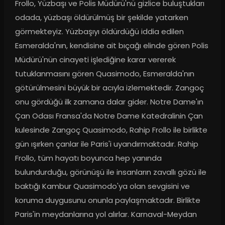
Frollo, Yüzbaşı ve Polis Müdürü'nü gizlice buluştukları 
odada, yüzbaşı öldürülmüş bir şekilde yatarken 
görmekteyiz. Yüzbaşıyı öldürdüğü iddia edilen 
Esmeralda'nın, kendisine ait bıçağı elinde gören Polis 
Müdürü'nün cinayeti işlediğine karar vererek 
tutuklanmasını gören Quasimodo, Esmeralda'nın 
götürülmesini büyük bir acıyla izlemektedir. Zangoç 
onu gördüğü ilk zamana dalar gider. Notre Dame'ın 
Çan Odası Fransa'da Notre Dame Katedralinin Çan 
kulesinde Zangoç Quasimodo, Rahip Frollo ile birlikte 
gün ışırken çanlar ile Paris'i uyandırmaktadır. Rahip 
Frollo, tüm hayatı boyunca hep yanında 
bulundurduğu, görünüşü ile insanların zavallı gözü ile 
baktığı Kambur Quasimodo'ya olan sevgisini ve 
koruma duygusunu onunla paylaşmaktadır. Birlikte 
Paris'in meydanlarına yol alırlar. Karnaval-Meydan 