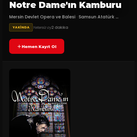
Notre Dame'ın Kamburu
Mersin Devlet Opera ve Balesi
·
Samsun Atatürk ...
2
dakika
Yetersiz oy
YAKINDA
Hemen Kayıt Ol