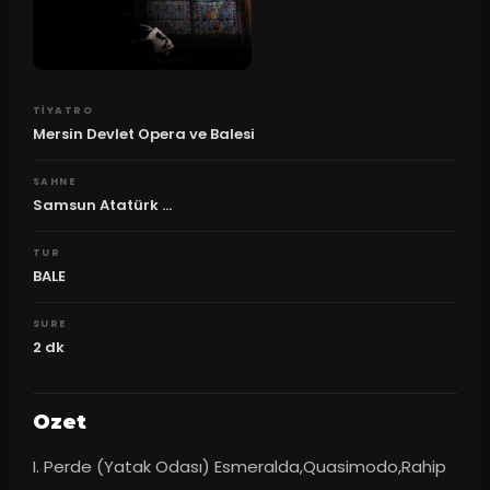
TIYATRO
Mersin Devlet Opera ve Balesi
SAHNE
Samsun Atatürk ...
TUR
BALE
SURE
2
dk
Ozet
I. Perde (Yatak Odası) Esmeralda,Quasimodo,Rahip 