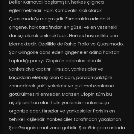
Deliler Karnavalı başlamıştır, herkes çılgınca 
eğlenmektedir. Halk, Karnavalın kralı olarak 
Quasimodo'yu seçmişdir. Esmeralda adında ki 
çingene, halk tarafından en güzel ve en yetenekli 
dansçı olarak anılmaktadır. Herkes hayranlıkla onu 
izlemektedir. Özellikle de Rahip Frollo ve Quasimodo. 
Şair Gringoire dans eden çingeneler adına halktan 
topladığı parayı, Clopin'in adamları olan iki 
yankesiciye kaptırır. Hırsızlar, yankesiciler ve 
kaçakların elebaşı olan Clopin, paraları çaldığını 
zannederek şair´i yakalatır ve gizli mahzenlerine 
götürülmesini emreder. Mahzen Clopin tüm bu 
aşağı sınıftan olan halkı yönlendirir onları suça 
organize eder. Hırsızlar ve yankesiciler Paris'in en 
tehlikeli kişileridir. Yankesiciler tarafından yakalanan 
Şair Gringoire mahzene getirilir. Şair Gringoire aslında 