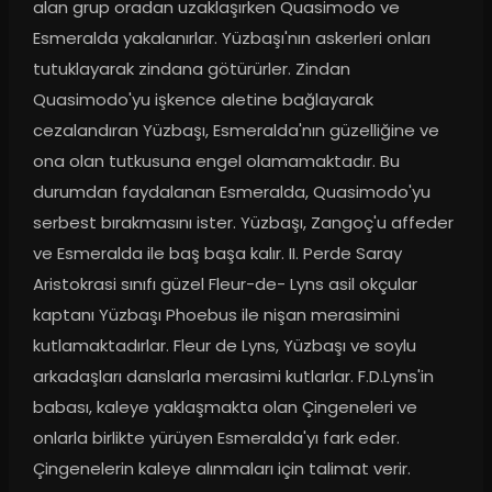
alan grup oradan uzaklaşırken Quasimodo ve 
Esmeralda yakalanırlar. Yüzbaşı'nın askerleri onları 
tutuklayarak zindana götürürler. Zindan 
Quasimodo'yu işkence aletine bağlayarak 
cezalandıran Yüzbaşı, Esmeralda'nın güzelliğine ve 
ona olan tutkusuna engel olamamaktadır. Bu 
durumdan faydalanan Esmeralda, Quasimodo'yu 
serbest bırakmasını ister. Yüzbaşı, Zangoç'u affeder 
ve Esmeralda ile baş başa kalır. II. Perde Saray 
Aristokrasi sınıfı güzel Fleur-de- Lyns asil okçular 
kaptanı Yüzbaşı Phoebus ile nişan merasimini 
kutlamaktadırlar. Fleur de Lyns, Yüzbaşı ve soylu 
arkadaşları danslarla merasimi kutlarlar. F.D.Lyns'in 
babası, kaleye yaklaşmakta olan Çingeneleri ve 
onlarla birlikte yürüyen Esmeralda'yı fark eder. 
Çingenelerin kaleye alınmaları için talimat verir. 