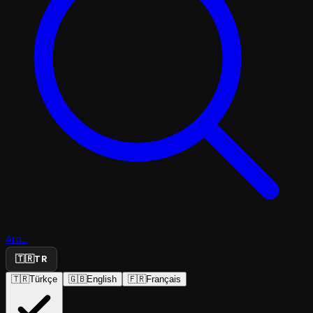
Ara...
🇹🇷
TR
🇹🇷
Türkçe
🇬🇧
English
🇫🇷
Français