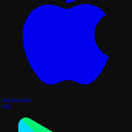
App Store'dan
İndir