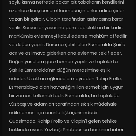
soylu kısma nefretle bakan alt tabakanın kendilerini 
ezenlere karşı cesaretlenmesi için onlar adına şiirler 
yazan bir şairdir. Clopin tarafından asılmasına karar 
verilir. Serseriler yasasına göre topluluktan bir kadın 
mahkûmla evlenmeyi kabul ederse mahkûm affedilir 
ve düğün yapılır. Duruma şahit olan Esmeralda Şair'e 
acır ve asılmaya giderken ona evlenme teklif eder. 
Düğün yasalara göre hemen yapılır ve toplulukta 
Şair ile Esmeralda'nın düğün merasimine eşlik 
ederler. Uzaktan eğlenceleri seyreden Rahip Frollo, 
Esmeraldaya olan hayranlığını ilan etmek için uygun 
bir zaman kollamaktadır. Esmeralda, bu topluluğa 
yüzbaşı ve adamları tarafından sık sık müdahale 
edilmemesi için onunla ilişki içerisindedir. 
Quasimodo, Rahip Frollo ve Clopin'i gelen tehlike 
hakkında uyarır. Yüzbaşı Phobeus'un baskınını haber 