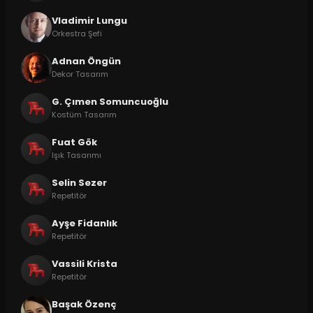
Vladimir Lungu
Orkestra Şefi
Adnan Öngün
Dekor Tasarım
G. Çımen Somuncuoğlu
Kostüm Tasarım
Fuat Gök
Işık Tasarımı
Selin Sezer
Repetitör
Ayşe Fidanlık
Repetitör
Vassili Krista
Repetitör
Başak Özenç