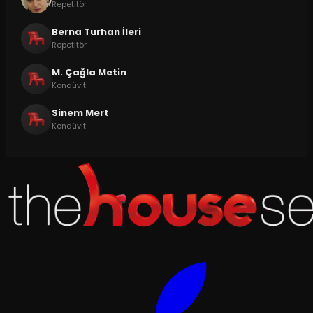
Repetitör
Berna Turhan İleri
Repetitör
M. Çağla Metin
Kondüvit
Sinem Mert
Kondüvit