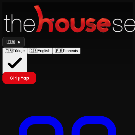
🇹🇷
TR
🇹🇷
Türkçe
🇬🇧
English
🇫🇷
Français
Giriş Yap