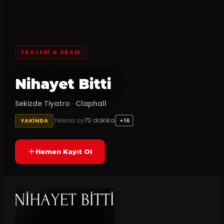
TRAJEDI & DRAM
Nihayet Bitti
Sekizde Tiyatro
·
Claphall
70
dakika
Yetersiz oy
YAKINDA
+16
Hemen Kayıt Ol