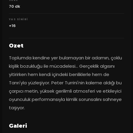
70
dk
YAS SINIRI
+16
Ozet
Toplumda kendine yer bulamayan bir adamın, çoklu 
kişilik bozukluğu ile mücadelesi... Gerçeklik algısını 
yitirirken hem kendi içindeki benliklerle hem de 
Tanrı'yla yüzleşiyor. Peter Turrini'nin kaleme aldığı bu 
çarpıcı metin, yüksek gerilimli atmosferi ve etkileyici 
oyunculuk performansıyla kimlik sorunsalını sahneye 
taşıyor.
Galeri