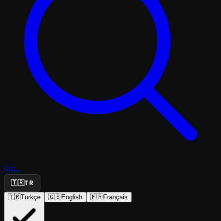
Ara...
🇹🇷
TR
🇹🇷
Türkçe
🇬🇧
English
🇫🇷
Français