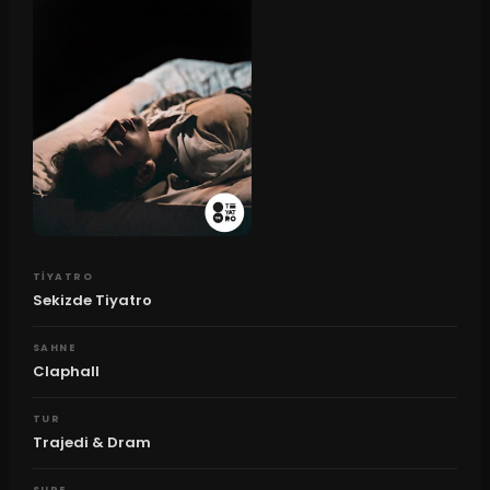
TIYATRO
Sekizde Tiyatro
SAHNE
Claphall
TUR
Trajedi & Dram
SURE