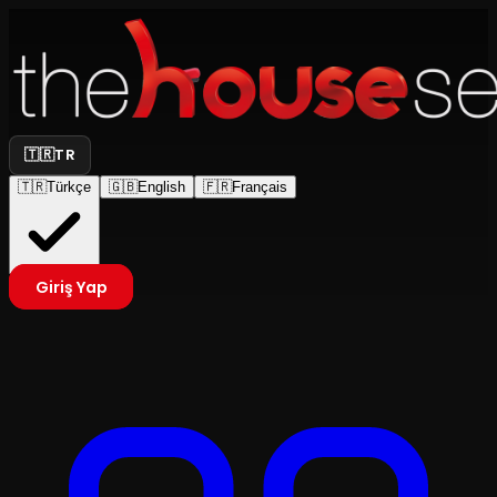
🇹🇷
TR
🇹🇷
Türkçe
🇬🇧
English
🇫🇷
Français
Giriş Yap