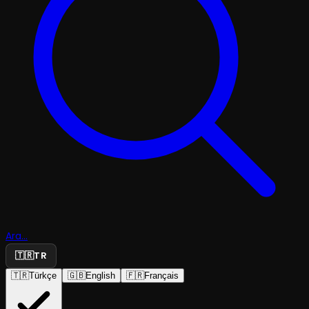
Ara...
🇹🇷
TR
🇹🇷
Türkçe
🇬🇧
English
🇫🇷
Français