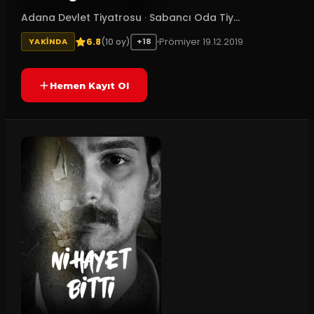
Adana Devlet Tiyatrosu
·
Sabancı Oda Tiy...
6.8
Prömiyer
19.12.2019
(
10
oy)
YAKINDA
+18
Hemen Kayıt Ol