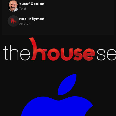
Yusuf Öcalan
Terzi
Nazlı Köymen
Asistan