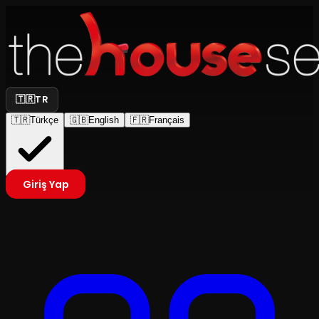
🇹🇷
TR
🇹🇷
Türkçe
🇬🇧
English
🇫🇷
Français
Giriş Yap