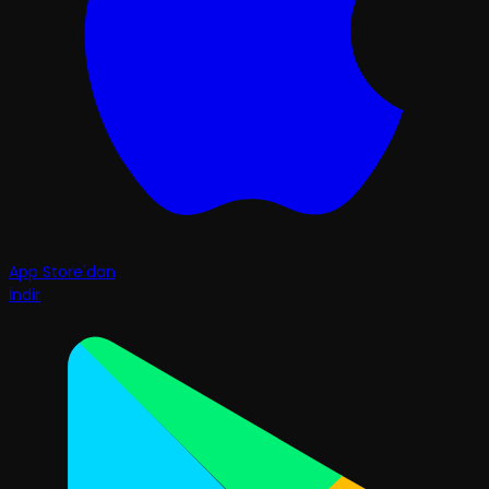
App Store'dan
İndir