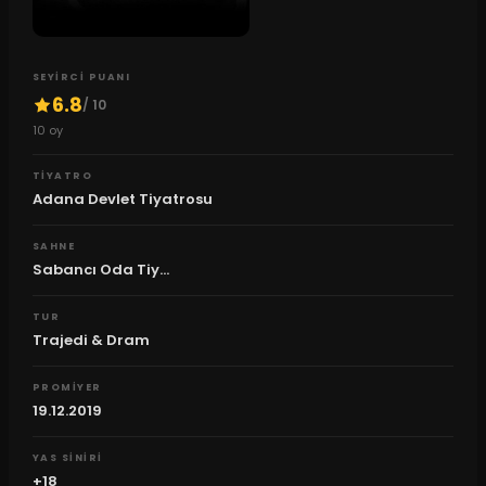
SEYIRCI PUANI
6.8
/ 10
10
oy
TIYATRO
Adana Devlet Tiyatrosu
SAHNE
Sabancı Oda Tiy...
TUR
Trajedi & Dram
PROMIYER
19.12.2019
YAS SINIRI
+18