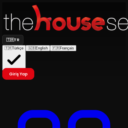
🇹🇷
TR
🇹🇷
Türkçe
🇬🇧
English
🇫🇷
Français
Giriş Yap