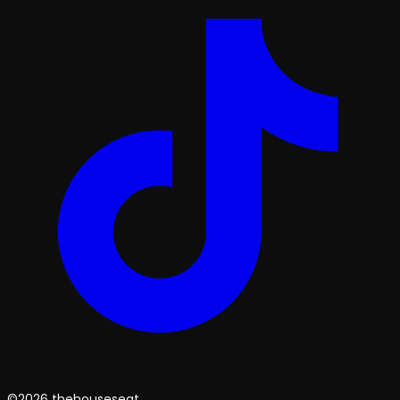
©2026 thehouseseat