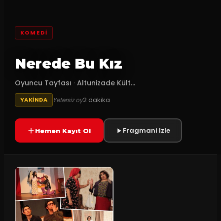
KOMEDI
Nerede Bu Kız
Oyuncu Tayfası
·
Altunizade Kült...
2
dakika
Yetersiz oy
YAKINDA
Fragmani Izle
Hemen Kayıt Ol