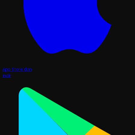
App Store'dan
İndir