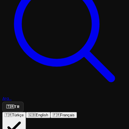
Ara...
🇹🇷
TR
🇹🇷
Türkçe
🇬🇧
English
🇫🇷
Français