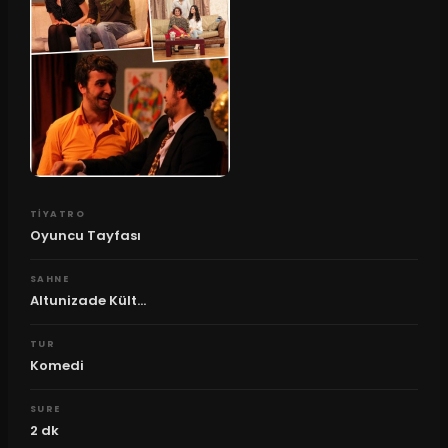
TIYATRO
Oyuncu Tayfası
SAHNE
Altunizade Kült...
TUR
Komedi
SURE
2
dk