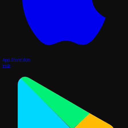
App Store'dan
İndir