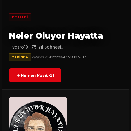
KOMEDI
Neler Oluyor Hayatta
Tiyatro19
·
75. Yıl Sahnesi...
Prömiyer
28.10.2017
Yetersiz oy
YAKINDA
Hemen Kayıt Ol