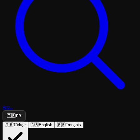
Ara...
🇹🇷
TR
🇹🇷
Türkçe
🇬🇧
English
🇫🇷
Français