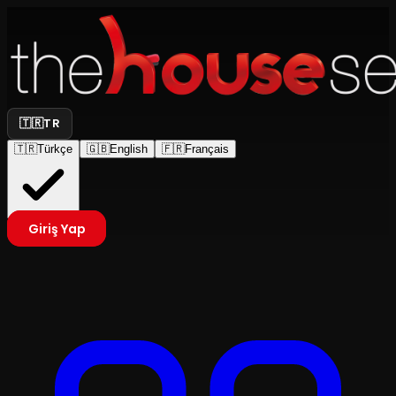
🇹🇷
TR
🇹🇷
Türkçe
🇬🇧
English
🇫🇷
Français
Giriş Yap