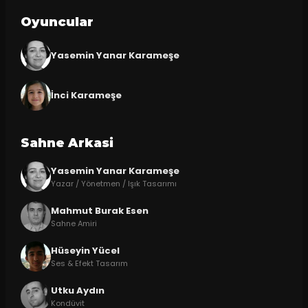
Oyuncular
Yasemin Yanar Karameşe
İnci Karameşe
Sahne Arkasi
Yasemin Yanar Karameşe
Yazar / Yönetmen / Işık Tasarımı
Mahmut Burak Esen
Sahne Amiri
Hüseyin Yücel
Ses & Efekt Tasarım
Utku Aydın
Kondüvit