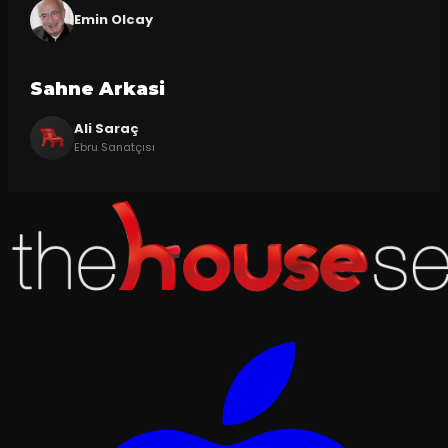
Emin Olcay
Sahne Arkasi
Ali Saraç
Ebru Sanatçısı