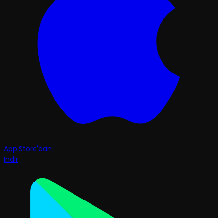
App Store'dan
İndir