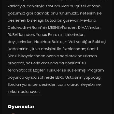
kanlarıyla, canlarıyla savundukları bu güzel vatana 
gözümüz gibi bakmak; onu ruhumuzla, nefesimizle 
beslemek bizler için kutsal bir görevdir. Mevlana 
Celaleddin-i Rumi’nin MESNEVİ’sinden, DİVAN’ından, 
RUBAİ’lerinden; Yunus Emre’nin şiirlerinden, 
deyişlerinden; HacıHacı Bektaş-ı Veli ve diğer Bektaşi 
Dedelerinin şiir ve deyişleri ile fıkralarından; Sadi-i 
Şirazi hikayelerinden özenle seçilerek hazırlanan 
program, sözlerin arasında da gönlümüzü 
ferahlatacak Ezgiler, Türküler ile süslenmiş. Program 
boyunca ayrıca sahnede EBRU Ustasının yapacağı 
Ebruları yansı perdesinden canlı olarak izleyebilme 
imkanı bulunuyor.
Oyuncular