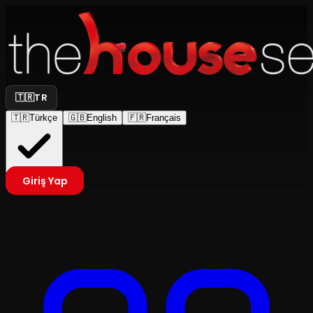
🇹🇷
TR
🇹🇷
Türkçe
🇬🇧
English
🇫🇷
Français
Giriş Yap