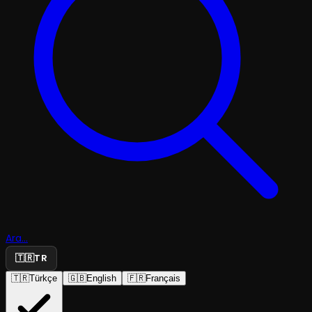
Ara...
🇹🇷
TR
🇹🇷
Türkçe
🇬🇧
English
🇫🇷
Français