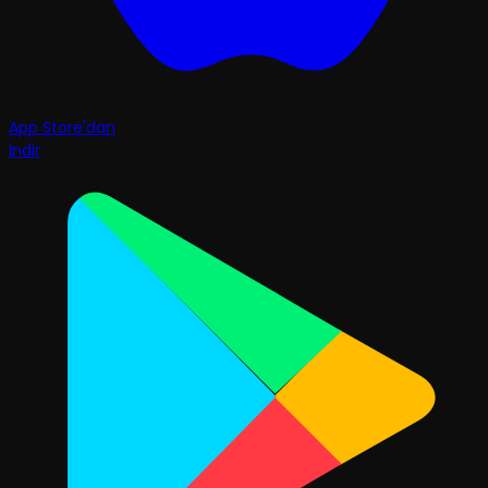
App Store'dan
İndir