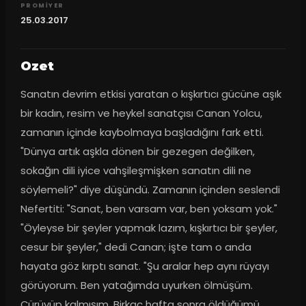
PROMIYER
25.03.2017
Ozet
Sanatın devrim etkisi yaratan o kışkırtıcı gücüne aşık 
bir kadın, resim ve heykel sanatçısı Canan Yolcu, 
zamanın içinde kaybolmaya başladığını fark etti. 
"Dünya artık aşkla dönen bir gezegen değilken, 
sokağın dili iyice vahşileşmişken sanatın dili ne 
söylemeli?" diye düşündü. Zamanın içinden seslendi 
Nefertiti: "Sanat, ben varsam var, ben yoksam yok." 
"Öyleyse bir şeyler yapmak lazım, kışkırtıcı bir şeyler, 
cesur bir şeyler," dedi Canan; işte tam o anda 
hayata göz kırptı sanat. "Şu aralar hep aynı rüyayı 
görüyorum. Ben yatağımda uyurken ölmüşüm. 
Çürüyüp kalmışım. Birkaç hafta sonra öldüğümü 