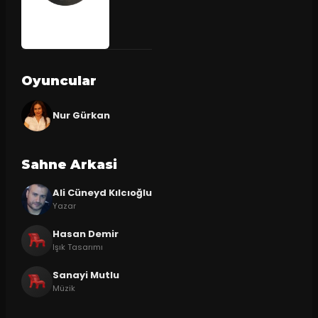
Oyuncular
Nur Gürkan
Sahne Arkasi
Ali Cüneyd Kılcıoğlu
Yazar
Hasan Demir
Işık Tasarımı
Sanayi Mutlu
Müzik