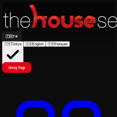
🇹🇷
TR
🇹🇷
Türkçe
🇬🇧
English
🇫🇷
Français
Giriş Yap