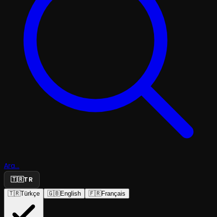
Ara...
🇹🇷
TR
🇹🇷
Türkçe
🇬🇧
English
🇫🇷
Français