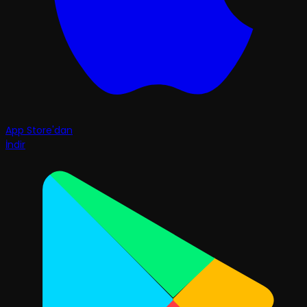
App Store'dan
İndir