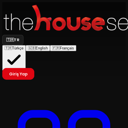
🇹🇷
TR
🇹🇷
Türkçe
🇬🇧
English
🇫🇷
Français
Giriş Yap