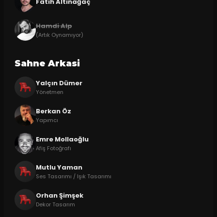
Fatih Altınağaç
Hamdi Alp
(Artık Oynamıyor)
Sahne Arkasi
Yalçın Dümer
Yönetmen
Berkan Öz
Yapımcı
Emre Mollaoğlu
Afiş Fotoğrafı
Mutlu Yaman
Ses Tasarımı / Işık Tasarımı
Orhan Şimşek
Dekor Tasarım