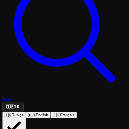
Ara...
🇹🇷
TR
🇹🇷
Türkçe
🇬🇧
English
🇫🇷
Français