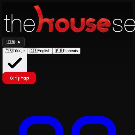
🇹🇷
TR
🇹🇷
Türkçe
🇬🇧
English
🇫🇷
Français
Giriş Yap