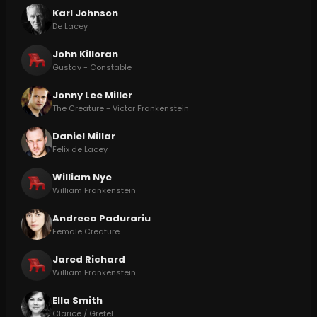
Karl Johnson
De Lacey
John Killoran
Gustav - Constable
Jonny Lee Miller
The Creature - Victor Frankenstein
Daniel Millar
Felix de Lacey
William Nye
William Frankenstein
Andreea Padurariu
Female Creature
Jared Richard
William Frankenstein
Ella Smith
Clarice / Gretel