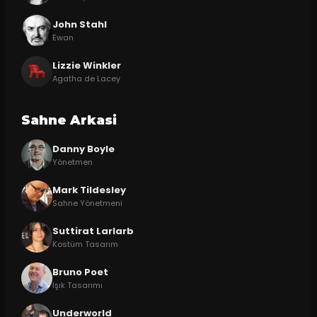
John Stahl
Ewan
Lizzie Winkler
Agatha de Lacey
Sahne Arkasi
Danny Boyle
Yönetmen
Mark Tildesley
Sahne Yönetmeni
Suttirat Larlarb
Kostüm Tasarım
Bruno Poet
Işık Tasarımı
Underworld