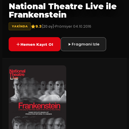
National Theatre Live ile
Frankenstein
9.3
Prömiyer
04.10.2016
(
20
oy)
YAKINDA
Fragmani Izle
Hemen Kayıt Ol