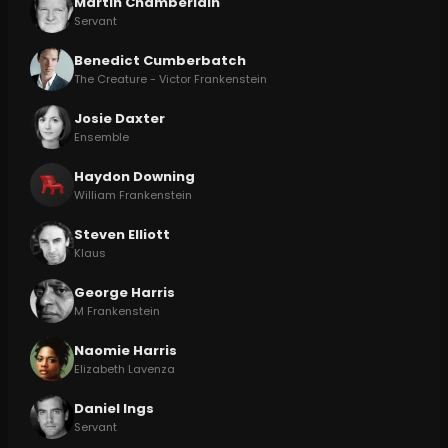
Martin Chamberlain
Servant
Benedict Cumberbatch
The Creature - Victor Frankenstein
Josie Daxter
Ensemble
Haydon Downing
William Frankenstein
Steven Elliott
Klaus
George Harris
M Frankenstein
Naomie Harris
Elizabeth Lavenza
Daniel Ings
Servant