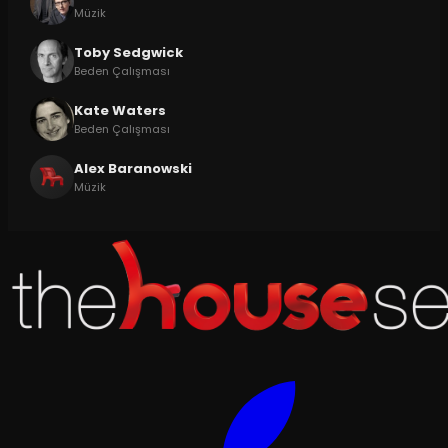
Müzik
Toby Sedgwick
Beden Çalışması
Kate Waters
Beden Çalışması
Alex Baranowski
Müzik