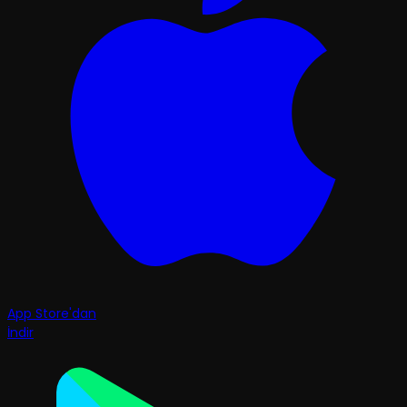
App Store'dan
İndir