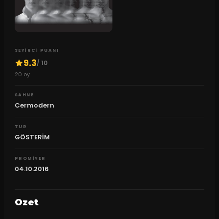
SEYIRCI PUANI
9.3
/ 10
20
oy
SAHNE
Cermodern
TUR
GÖSTERİM
PROMIYER
04.10.2016
Ozet