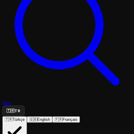
Ara...
🇹🇷
TR
🇹🇷
Türkçe
🇬🇧
English
🇫🇷
Français