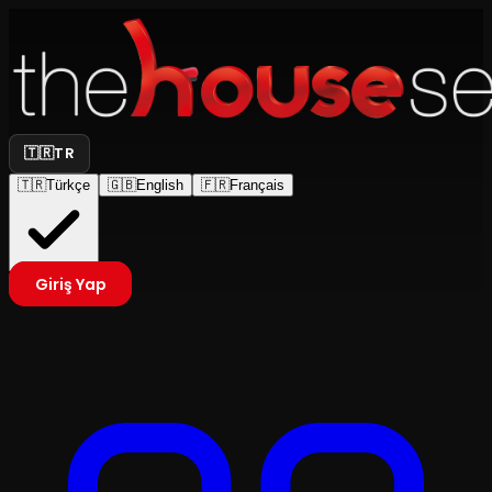
🇹🇷
TR
🇹🇷
Türkçe
🇬🇧
English
🇫🇷
Français
Giriş Yap