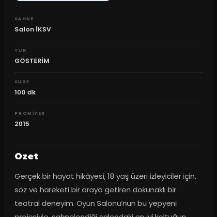
SAHNE
Salon İKSV
TUR
GÖSTERİM
SURE
100
dk
PROMIYER
2015
Ozet
Gerçek bir hayat hikâyesi, 18 yaş üzeri izleyiciler için, 
söz ve hareketi bir araya getiren dokunaklı bir 
teatral deneyim. Oyun Salonu’nun bu yepyeni 
projesiyle, sahnelendiği salondaki en iyi koltuğun 