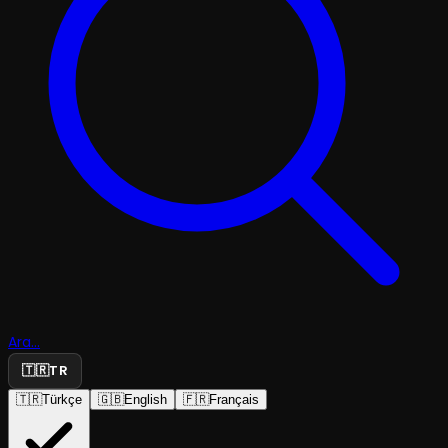
Ara...
🇹🇷
TR
🇹🇷
Türkçe
🇬🇧
English
🇫🇷
Français