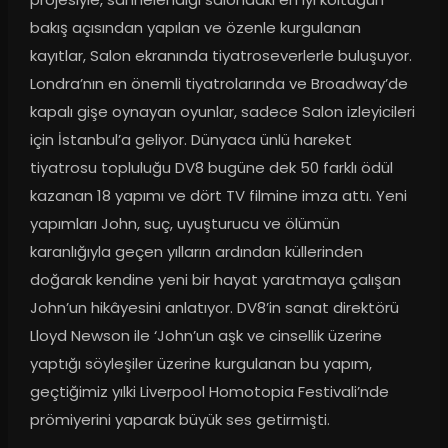
bakış açısından yapılan ve özenle kurgulanan 
kayıtlar, Salon ekranında tiyatroseverlerle buluşuyor. 
Londra’nın en önemli tiyatrolarında ve Broadway’de 
kapalı gişe oynayan oyunlar, sadece Salon izleyicileri 
için İstanbul’a geliyor. Dünyaca ünlü hareket 
tiyatrosu topluluğu DV8 bugüne dek 50 farklı ödül 
kazanan 18 yapımı ve dört TV filmine imza attı. Yeni 
yapımları John, suç, uyuşturucu ve ölümün 
karanlığıyla geçen yılların ardından küllerinden 
doğarak kendine yeni bir hayat yaratmaya çalışan 
John’un hikâyesini anlatıyor. DV8’in sanat direktörü 
Lloyd Newson ile ‘John’un aşk ve cinsellik üzerine 
yaptığı söyleşiler üzerine kurgulanan bu yapım, 
geçtiğimiz yılki Liverpool Homotopia Festivali’nde 
prömiyerini yaparak büyük ses getirmişti.