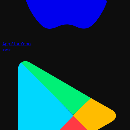
App Store'dan
İndir