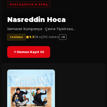
KUKLAÇOCUK & GENÇ
Nasreddin Hoca
Semaver Kumpanya
·
Çevre Tiyatrosu...
8.3
55
dakika
(
18
oy)
YAKINDA
+5
Hemen Kayıt Ol