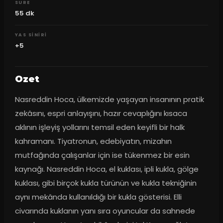
SURE
55
dk
YAS SINIRI
+5
Ozet
Nasreddin Hoca, ülkemizde yaşayan insanının pratik 
zekâsını, espri anlayışını, hazır cevaplığını kısaca 
aklının işleyiş yollarını temsil eden keyifli bir halk 
kahramanı. Tiyatronun, edebiyatın, mizahın 
mutfağında çalışanlar için ise tükenmez bir esin 
kaynağı. Nasreddin Hoca, el kuklası, ipli kukla, gölge 
kuklası, gibi birçok kukla türünün ve kukla tekniğinin 
aynı mekânda kullanıldığı bir kukla gösterisi. Elli 
civarında kuklanın yanı sıra oyuncular da sahnede 