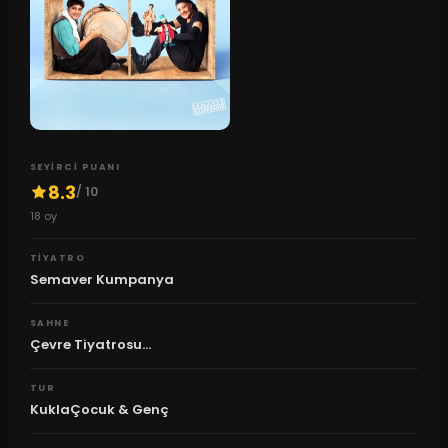
SEYIRCI PUANI
8.3
/ 10
18
oy
TIYATRO
Semaver Kumpanya
SAHNE
Çevre Tiyatrosu...
TUR
KuklaÇocuk & Genç