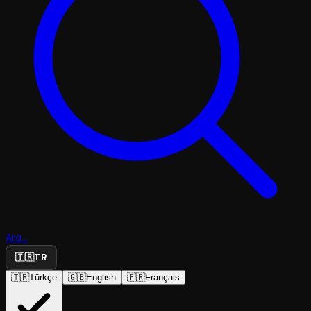
Ara...
🇹🇷
TR
🇹🇷
Türkçe
🇬🇧
English
🇫🇷
Français