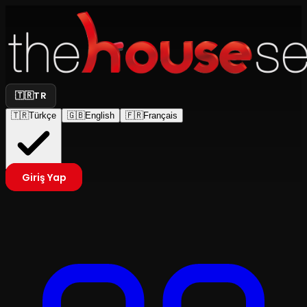
🇹🇷
TR
🇹🇷
Türkçe
🇬🇧
English
🇫🇷
Français
Giriş Yap