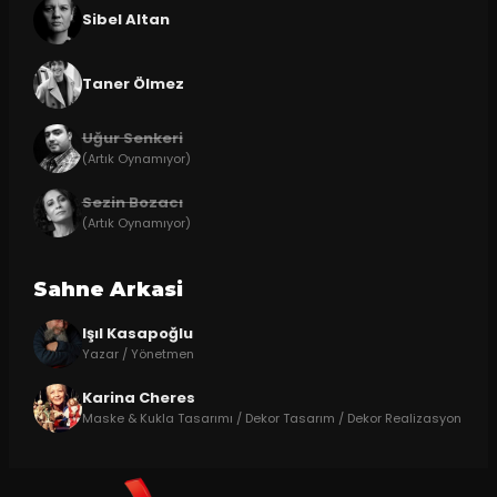
Sibel Altan
Taner Ölmez
Uğur Senkeri
(Artık Oynamıyor)
Sezin Bozacı
(Artık Oynamıyor)
Sahne Arkasi
Işıl Kasapoğlu
Yazar / Yönetmen
Karina Cheres
Maske & Kukla Tasarımı / Dekor Tasarım / Dekor Realizasyon