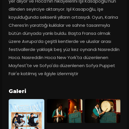
yer alıyor ve Hoca’nın hikâyelerini Işıl Kasapoğlu’nun 
dilinden seyirciye aktarıyor. Işıl Kasapoğlu, işe 
koyulduğunda seksenli yılların ortasıydı. Oyun, Karina 
Cheres’in yarattığı kuklalar ve sahne tasarımıyla 
bütün dünyada yankı buldu. Başta Fransa olmak 
üzere Avrupa’da çeşitli kentlerde ve uluslar arası 
festivallerde yaklaşık beş yüz kez oynandı Nasreddin 
Hoca. Nasreddin Hoca New York'ta düzenlenen 
Mayfest'te ve Sofya'da düzenlenen Sofya Puppet 
Fair'e katılmış ve ilgiyle izlenmiştir
Galeri