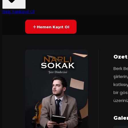
60
dakika
Yetersiz oy
YAKINDA
Giriş Yap
Kayıt Ol
Hemen Kayıt Ol
Ozet
Berk Be
şiirleri
katkısı
bir gös
üzerini
Galer