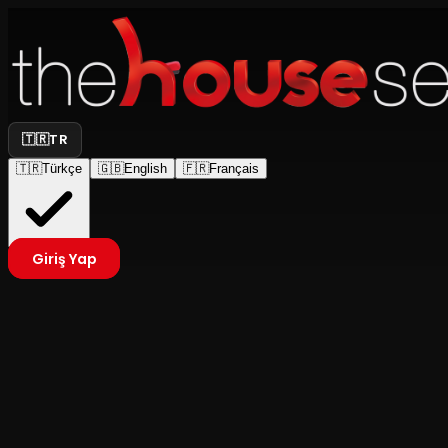
🇹🇷
TR
🇹🇷
Türkçe
🇬🇧
English
🇫🇷
Français
Giriş Yap