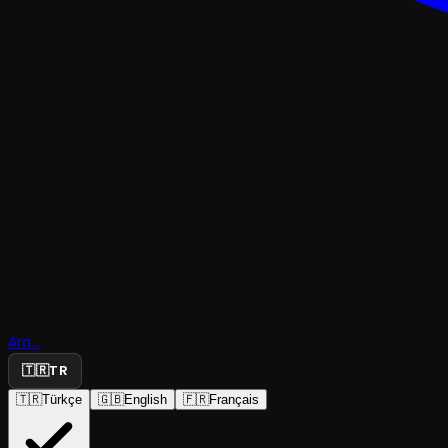
OKUMA & ANLATI
Ara...
🇹🇷
TR
Narlı Soka
🇹🇷
Türkçe
🇬🇧
English
🇫🇷
Français