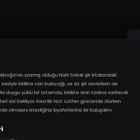
kboğa'nın yazmış olduğu Narlı Sokak şiir kitabındaki 
n, sesiyle birlikte can bulacağı, ve siz şiir severlerin de 
yla duygu yüklü bir ortamda, birlikte anın tadına varılacak 
teri sizi bekliyor. Kısa Bir Not: Lütfen gösteride ölürken 
zde olmasını istediğiniz kıyafetleriniz ile buluşalım.
i