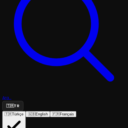
Ara...
🇹🇷
TR
🇹🇷
Türkçe
🇬🇧
English
🇫🇷
Français