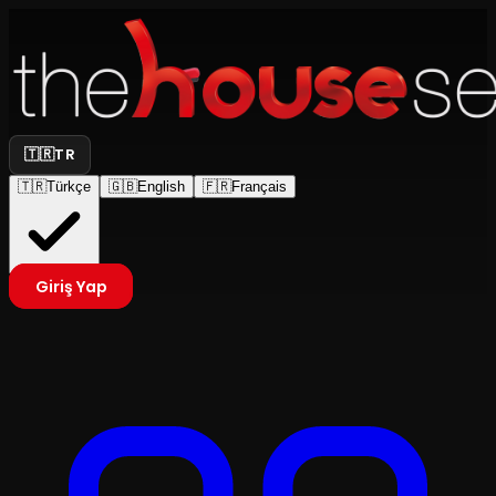
🇹🇷
TR
🇹🇷
Türkçe
🇬🇧
English
🇫🇷
Français
Giriş Yap