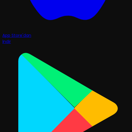
App Store'dan
İndir