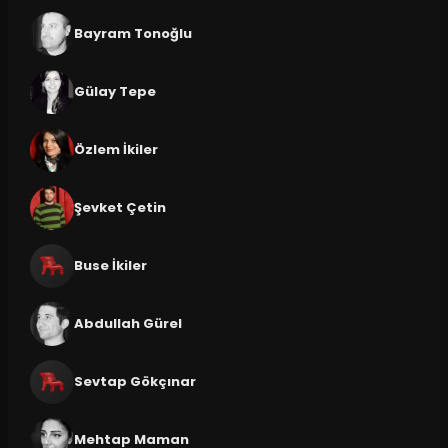
Bayram Tonoğlu
Gülay Tepe
Özlem İkiler
Şevket Çetin
Buse İkiler
Abdullah Gürel
Sevtap Gökçınar
Mehtap Maman