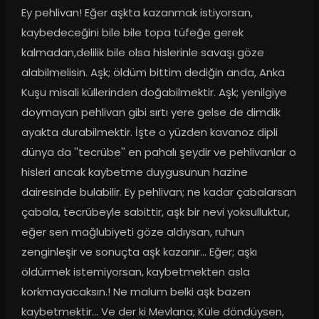
Ey pehlivan! Eğer aşkta kazanmak istiyorsan, 
kaybedeceğini bile bile topa tüfeğe gerek 
kalmadan,delilik bile olsa hislerinle savaşı göze 
alabilmelisin. Aşk; öldüm bittim dediğin anda, Anka 
Kuşu misali küllerinden doğabilmektir. Aşk; yenilgiye 
doymayan pehlivan gibi sırtı yere gelse de dimdik 
ayakta durabilmektir. İşte o yüzden kavanoz dipli 
dünya da ''tecrübe'' en pahalı şeydir ve pehlivanlar o 
hisleri ancak kaybetme duygusunun hazine 
dairesinde bulabilir. Ey pehlivan; ne kadar çabalarsan 
çabala, tecrübeyle sabittir, aşk bir nevi yoksulluktur, 
eğer sen mağlubiyeti göze aldıysan, ruhun 
zenginleşir ve sonuçta aşk kazanır... Eğer; aşkı 
öldürmek istemiyorsan, kaybetmekten asla 
korkmayacaksın.! Ne malum belki aşk bazen 
kaybetmektir... Ve der ki Mevlana; Küle döndüysen, 