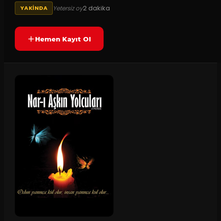
2
dakika
Yetersiz oy
YAKINDA
Hemen Kayıt Ol