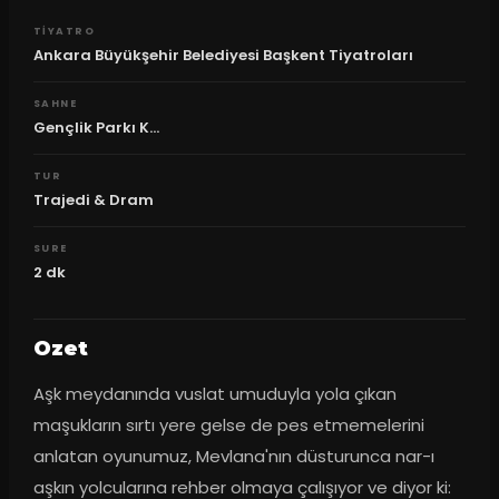
TIYATRO
Ankara Büyükşehir Belediyesi Başkent Tiyatroları
SAHNE
Gençlik Parkı K...
TUR
Trajedi & Dram
SURE
2
dk
Ozet
Aşk meydanında vuslat umuduyla yola çıkan 
maşukların sırtı yere gelse de pes etmemelerini 
anlatan oyunumuz, Mevlana'nın düsturunca nar-ı 
aşkın yolcularına rehber olmaya çalışıyor ve diyor ki: 