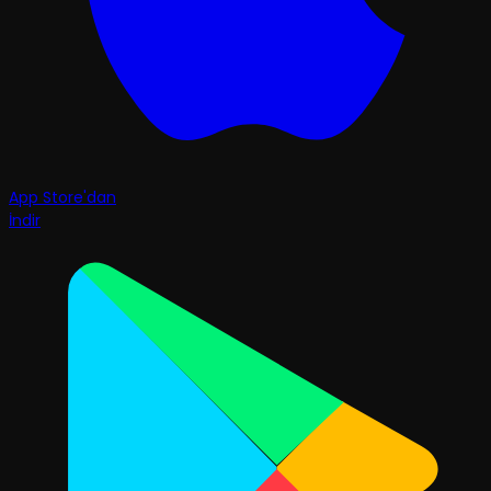
App Store'dan
İndir