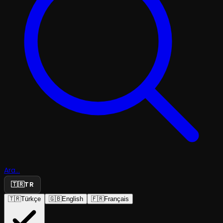
Ara...
🇹🇷
TR
🇹🇷
Türkçe
🇬🇧
English
🇫🇷
Français