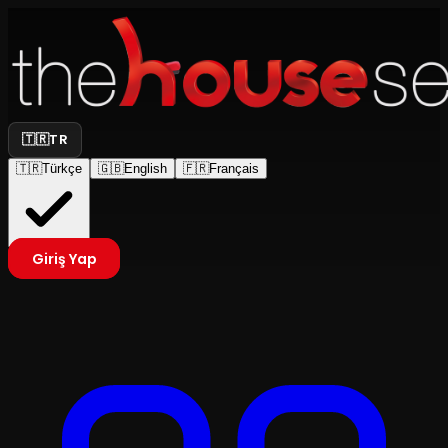
🇹🇷
TR
🇹🇷
Türkçe
🇬🇧
English
🇫🇷
Français
Giriş Yap