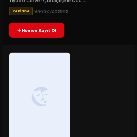
Tiyatro Cezve
·
Çatalçeşme Oda ...
2
dakika
Yetersiz oy
YAKINDA
Hemen Kayıt Ol