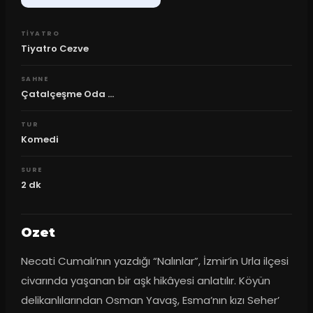
TIYATRO
Tiyatro Cezve
SAHNE
Çatalçeşme Oda ...
TUR
Komedi
SURE
2
dk
Ozet
Necati Cumalı‘nın yazdığı “Nalınlar”, İzmir‘in Urla ilçesi 
civarında yaşanan bir aşk hikâyesi anlatılır. Köyün 
delikanlılarından Osman Yavaş, Esma’nın kızı Seher’ 