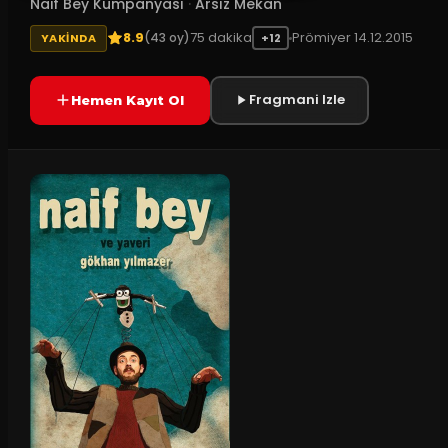
Naif Bey Kumpanyası
·
Arsız Mekan
8.9
75
dakika
Prömiyer
14.12.2015
(
43
oy)
YAKINDA
+12
Fragmani Izle
Hemen Kayıt Ol