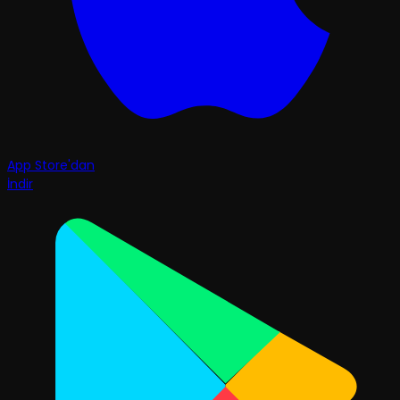
App Store'dan
İndir