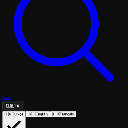
Ara...
🇹🇷
TR
🇹🇷
Türkçe
🇬🇧
English
🇫🇷
Français