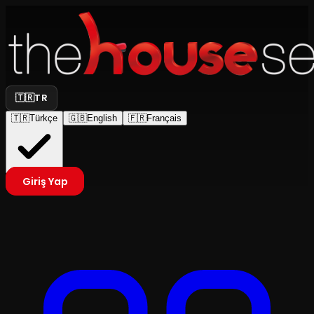
🇹🇷
TR
🇹🇷
Türkçe
🇬🇧
English
🇫🇷
Français
Giriş Yap