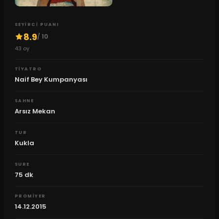
SEYIRCI PUANI
8.9
/ 10
43
oy
TIYATRO
Naif Bey Kumpanyası
SAHNE
Arsız Mekan
TUR
Kukla
SURE
75
dk
PROMIYER
14.12.2015