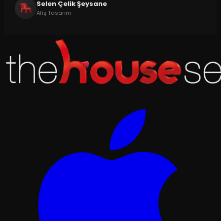
Selen Çelik Şeysane
Afiş Tasarım