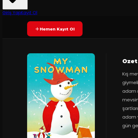
Prömiyer
2016
Yetersiz oy
YAKINDA
+3
Giriş Yap
Kayıt Ol
Hemen Kayıt Ol
Ozet
Kış mev
giymel
adam n
mevsim
şartla
adam ya
gün ge