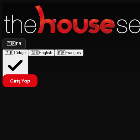
🇹🇷
TR
🇹🇷
Türkçe
🇬🇧
English
🇫🇷
Français
Giriş Yap