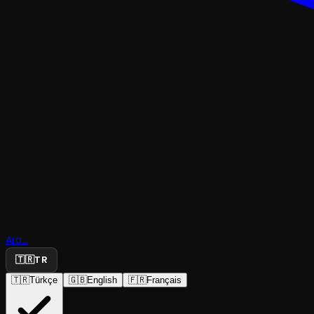
ÇOCUK & GENÇ
Ara...
My Snow
🇹🇷
TR
🇹🇷
Türkçe
🇬🇧
English
🇫🇷
Français
Tiyatro Fil
·
Kadıköy Barış M...