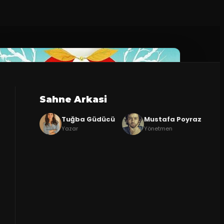
Sahne Arkasi
Tuğba Güdücü
Mustafa Poyraz
Yazar
Yönetmen