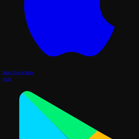
App Store'dan
İndir