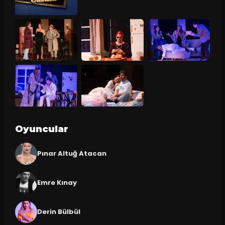
Oyuncular
Pınar Altuğ Atacan
Emre Kınay
Derin Bülbül