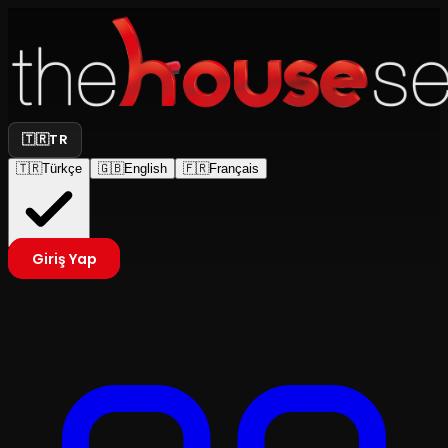
🇹🇷
TR
🇹🇷
Türkçe
🇬🇧
English
🇫🇷
Français
Giriş Yap