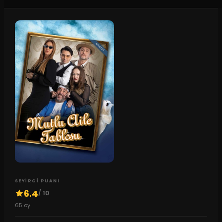
SEYIRCI PUANI
6.4
/ 10
65
oy