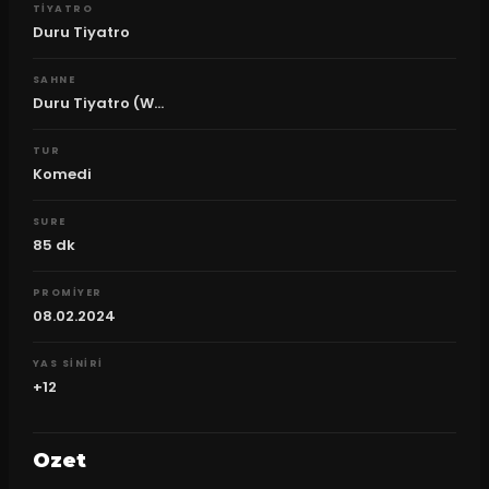
TIYATRO
Duru Tiyatro
SAHNE
Duru Tiyatro (W...
TUR
Komedi
SURE
85
dk
PROMIYER
08.02.2024
YAS SINIRI
+12
Ozet