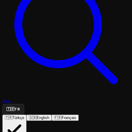
Ara...
🇹🇷
TR
🇹🇷
Türkçe
🇬🇧
English
🇫🇷
Français