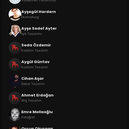
Yönetmen Yardımcısı
Ayşegül Hardern
Dramaturg
Ayşe Sedef Ayter
Işık Tasarımı
Seda Özdemir
Kostüm Tasarım
Aygül Güntav
Kostüm Tasarım
Cihan Aşar
Dekor Tasarım
Ahmet Erdoğan
Afiş Tasarım
Emre Mollaoğlu
Fotoğraf
Orçun Okurgan