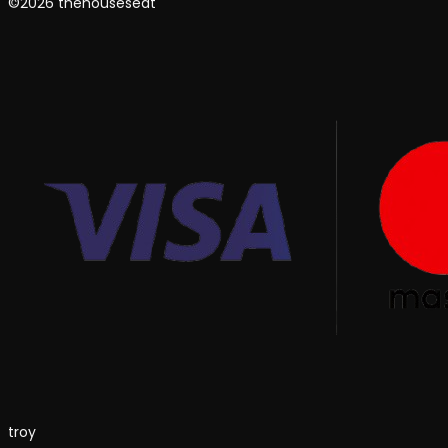
©2026 thehouseseat
troy