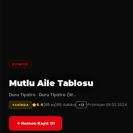
KOMEDI
Mutlu Aile Tablosu
Duru Tiyatro
·
Duru Tiyatro (W...
6.4
85
dakika
Prömiyer
08.02.2024
(
65
oy)
YAKINDA
+12
Hemen Kayıt Ol