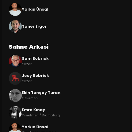
Yarkın Ünsal
Taner Ergör
Sahne Arkasi
Sam Bobrick
Yazar
Joey Bobrick
Yazar
Ekin Tunçay Turan
Çevirmen
Emre Kınay
Yönetmen / Dramaturg
Yarkın Ünsal