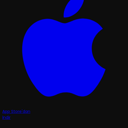
App Store'dan
İndir