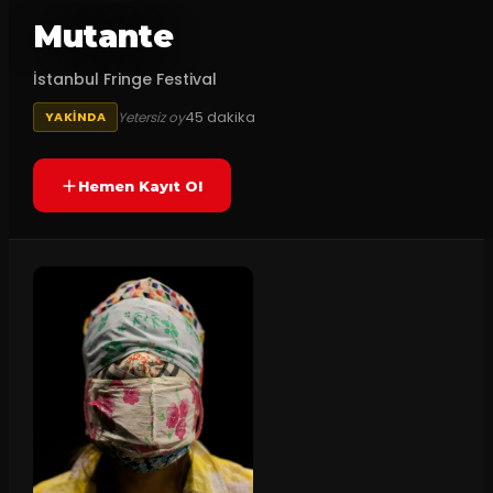
Mutante
İstanbul Fringe Festival
45
dakika
Yetersiz oy
YAKINDA
Hemen Kayıt Ol