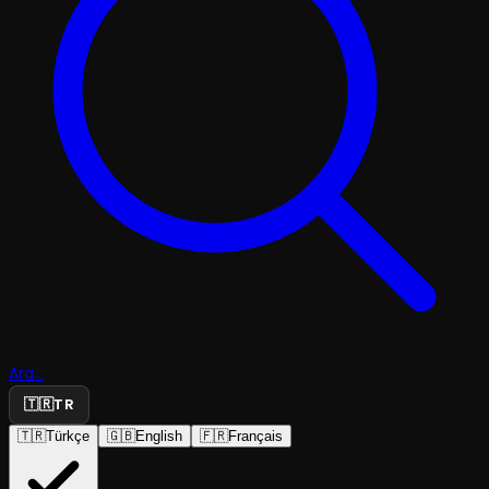
Ara...
🇹🇷
TR
🇹🇷
Türkçe
🇬🇧
English
🇫🇷
Français