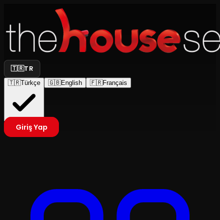
🇹🇷
TR
🇹🇷
Türkçe
🇬🇧
English
🇫🇷
Français
Giriş Yap