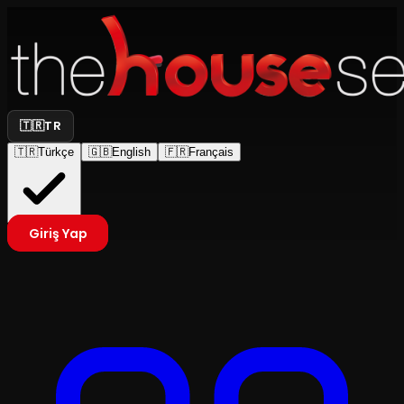
🇹🇷
TR
🇹🇷
Türkçe
🇬🇧
English
🇫🇷
Français
Giriş Yap