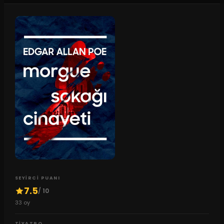
SEYIRCI PUANI
7.5
/ 10
33
oy
TIYATRO