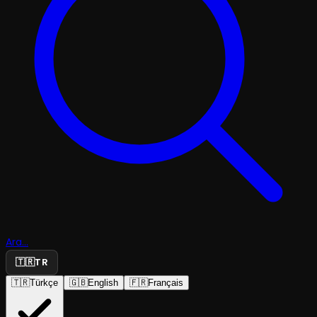
Ara...
🇹🇷
TR
🇹🇷
Türkçe
🇬🇧
English
🇫🇷
Français