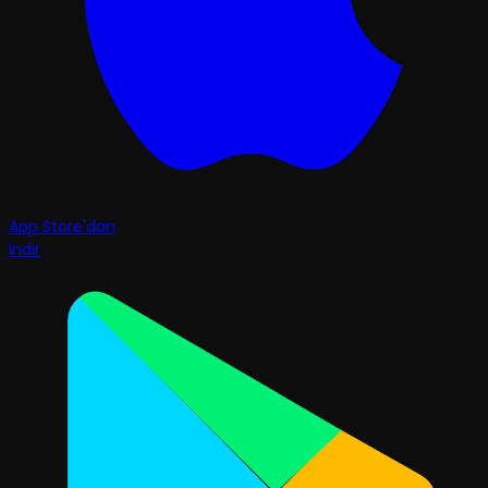
App Store'dan
İndir