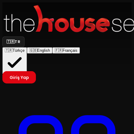
🇹🇷
TR
🇹🇷
Türkçe
🇬🇧
English
🇫🇷
Français
Giriş Yap