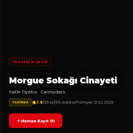
TRAJEDI & DRAM
Morgue Sokağı Cinayeti
Yakîn Tiyatro
·
Cermodern
7.5
55
dakika
Prömiyer
21.02.2020
(
33
oy)
YAKINDA
Hemen Kayıt Ol