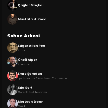
Çağlar Maçkalı
Mustafa H. Koca
Sahne Arkasi
Edgar Allan Poe
Yazar
Öncü Alper
Yönetmen
Emre Şamdan
Işık Tasarımı / Yönetmen Yardımcısı
Sıla Sert
Görsel Efekt Tasarımı
Mertcan Ercan
Müzik