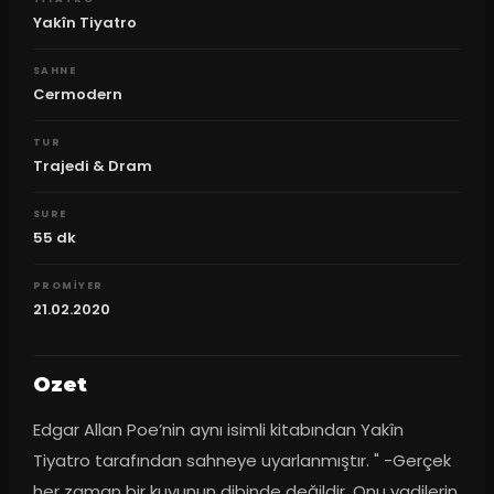
Yakîn Tiyatro
SAHNE
Cermodern
TUR
Trajedi & Dram
SURE
55
dk
PROMIYER
21.02.2020
Ozet
Edgar Allan Poe’nin aynı isimli kitabından Yakîn 
Tiyatro tarafından sahneye uyarlanmıştır. " -Gerçek 
her zaman bir kuyunun dibinde değildir. Onu vadilerin 