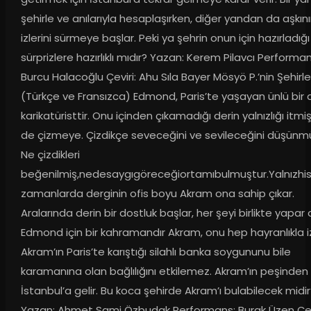
şehirle ve anılarıyla hesaplaşırken, diğer yandan da aşkını
izlerini sürmeye başlar. Peki ya şehrin onun için hazırladığı 
sürprizlere hazırlıklı mıdır? Yazan: Kerem Pilavcı Performans
Burcu Halacoğlu Çeviri: Ahu Sıla Bayer Mösyö P.’nin Şehirler
(Türkçe ve Fransızca) Edmond, Paris’te yaşayan ünlü bir 
karikatüristtir. Onu içinden çıkamadığı derin yalnızlığı itmişt
de çizmeye. Çizdikçe seveceğini ve sevileceğini düşünmü
Ne çizdikleri 
beğenilmiş,nedesaygıgöreceğiortamıbulmuştur.Yalnızhiss
zamanlarda derginin ofis boyu Akram ona sahip çıkar. 
Aralarında derin bir dostluk başlar, her şeyi birlikte yapar ol
Edmond için bir kahramandır Akram, onu hep hayranlıkla izl
Akram’ın Paris’te karıştığı silahlı banka soygununu bile 
karamanına olan bağlılığını etkilemez. Akram’ın peşinden 
İstanbul’a gelir. Bu koca şehirde Akram’ı bulabilecek midir?
Yazan: Ahmet Sami Özbudak Performans: Burak Üzen Çevir