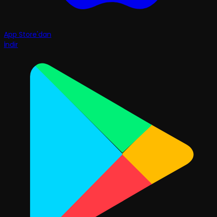
App Store'dan
İndir