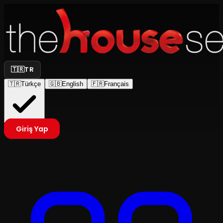
🇹🇷
TR
🇹🇷
Türkçe
🇬🇧
English
🇫🇷
Français
Giriş Yap