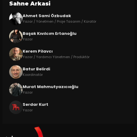
Sahne Arkasi
Ahmet Sami Özbudak
Yazar / Yönetmen / Proje Tasarım / Küratör
Başak Kıvılcım Ertanoğlu
Yazar
Kerem Pilavcı
Yazar / Yardımcı Yönetmen / Prodüktör
Batur Belirdi
Koordinatör
Murat Mahmutyazıcıoğlu
Yazar
Serdar Kurt
Yazar