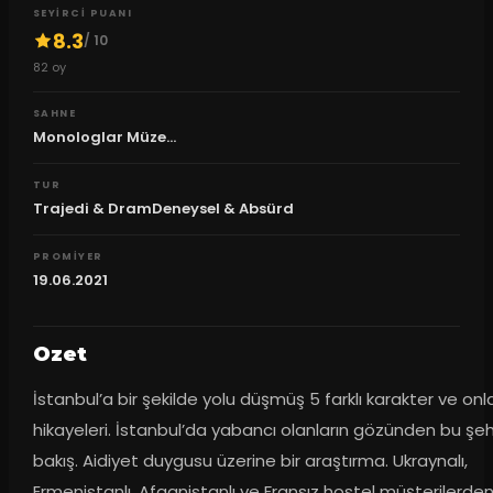
SEYIRCI PUANI
8.3
/ 10
82
oy
SAHNE
Monologlar Müze...
TUR
Trajedi & DramDeneysel & Absürd
PROMIYER
19.06.2021
Ozet
İstanbul’a bir şekilde yolu düşmüş 5 farklı karakter ve onla
hikayeleri. İstanbul’da yabancı olanların gözünden bu şehr
bakış. Aidiyet duygusu üzerine bir araştırma. Ukraynalı, 
Ermenistanlı, Afganistanlı ve Fransız hostel müşterilerden