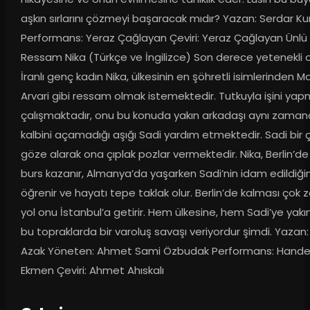
aşkın sırlarını çözmeyi başaracak mıdır? Yazan: Serdar Kur
Performans: Yeraz Çağlayan Çeviri: Yeraz Çağlayan Ünlü 
Ressam Nika (Türkçe ve İngilizce) Son derece yetenekli o
İranlı genç kadın Nika, ülkesinin en şöhretli isimlerinden Maj
Arvari gibi ressam olmak istemektedir. Tutkuyla işini yap
çalışmaktadır, onu bu konuda yakın arkadaşı aynı zaman
kalbini açamadığı aşığı Sadi yardım etmektedir. Sadi bir çok
göze alarak ona çıplak pozlar vermektedir. Nika, Berlin’de b
burs kazanır, Almanya’da yaşarken Sadi’nin idam edildiğini
öğrenir ve hayatı tepe taklak olur. Berlin’de kalması çok zo
yol onu İstanbul’a getirir. Hem ülkesine, hem Sadi’ye yakın
bu topraklarda bir varoluş savaşı veriyordur şimdi. Yazan: 
Azak Yöneten: Ahmet Sami Özbudak Performans: Hande 
Ekmen Çeviri: Ahmet Ahıskalı