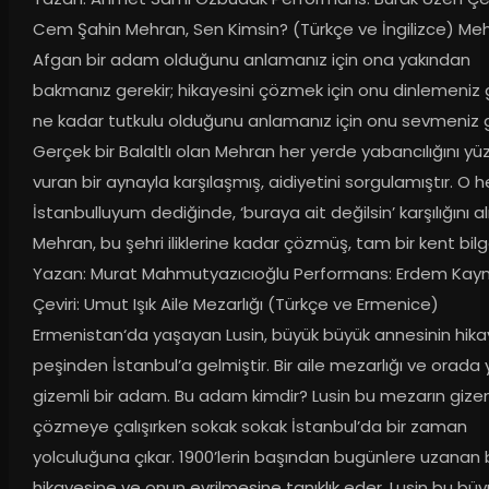
Cem Şahin Mehran, Sen Kimsin? (Türkçe ve İngilizce) Mehr
Afgan bir adam olduğunu anlamanız için ona yakından 
bakmanız gerekir; hikayesini çözmek için onu dinlemeniz ge
ne kadar tutkulu olduğunu anlamanız için onu sevmeniz ge
Gerçek bir Balaltlı olan Mehran her yerde yabancılığını yü
vuran bir aynayla karşılaşmış, aidiyetini sorgulamıştır. O he
İstanbulluyum dediğinde, ‘buraya ait değilsin’ karşılığını alm
Mehran, bu şehri iliklerine kadar çözmüş, tam bir kent bilges
Yazan: Murat Mahmutyazıcıoğlu Performans: Erdem Kayn
Çeviri: Umut Işık Aile Mezarlığı (Türkçe ve Ermenice) 
Ermenistan‘da yaşayan Lusin, büyük büyük annesinin hikay
peşinden İstanbul’a gelmiştir. Bir aile mezarlığı ve orada 
gizemli bir adam. Bu adam kimdir? Lusin bu mezarın gizem
çözmeye çalışırken sokak sokak İstanbul’da bir zaman 
yolculuğuna çıkar. 1900’lerin başından bugünlere uzanan bi
hikayesine ve onun evrilmesine tanıklık eder. Lusin bu büyü