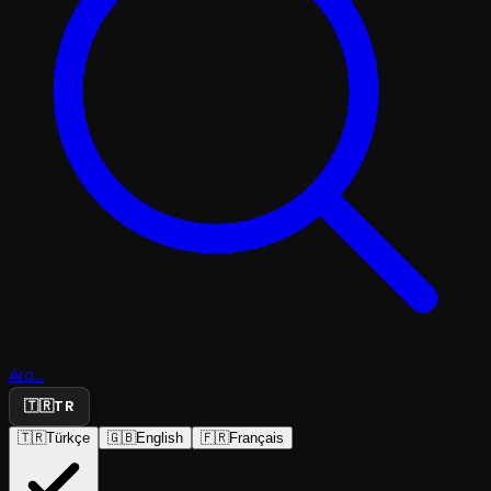
Ara...
🇹🇷
TR
🇹🇷
Türkçe
🇬🇧
English
🇫🇷
Français