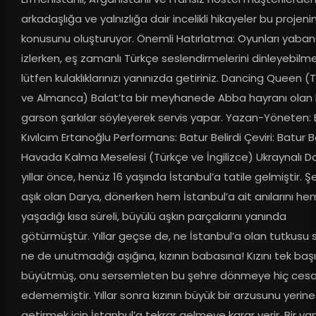
arkadaşlığa ve yalnızlığa dair incelikli hikayeler bu projeni
konusunu oluşturuyor. Önemli Hatırlatma: Oyunları yabancı
izlerken, eş zamanlı Türkçe seslendirmelerini dinleyebilmek
lütfen kulaklıklarınızı yanınızda getiriniz. Dancing Queen (T
ve Almanca) Balat’ta bir meyhanede Abba hayranı olan b
garson şarkılar söyleyerek servis yapar. Yazan-Yöneten: 
Kıvılcım Ertanoğlu Performans: Batur Belirdi Çeviri: Batur Bel
Havada Kalma Meselesi (Türkçe ve İngilizce) Ukraynalı Da
yıllar önce, henüz 16 yaşında İstanbul’a tatile gelmiştir. Şe
aşık olan Darya, dönerken hem İstanbul’a ait anılarını he
yaşadığı kısa süreli, büyülü aşkın parçalarını yanında 
götürmüştür. Yıllar geçse de, ne İstanbul’a olan tutkusu s
ne de unutmadığı aşığına, kızının babasına! Kızını tek başı
büyütmüş, onu sersemleten bu şehre dönmeye hiç cesar
edememiştir. Yıllar sonra kızının büyük bir arzusunu yerine 
getirmek için İstanbul’a tekrar gelmeye karar verir. Bir ya