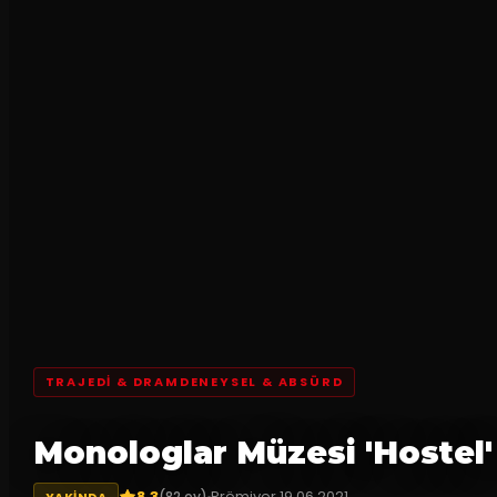
TRAJEDI & DRAMDENEYSEL & ABSÜRD
Monologlar Müzesi 'Hostel'
8.3
Prömiyer
19.06.2021
(
82
oy)
YAKINDA