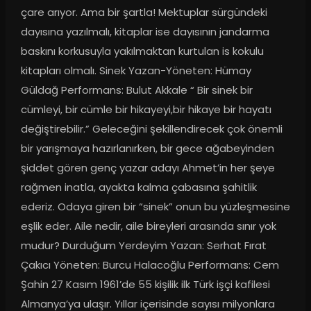
çare arıyor. Ama bir şartla! Mektuplar sürgündeki 
dayısına yazılmalı, kitaplar ise dayısının jandarma 
baskını korkusuyla yakılmaktan kurtulan is kokulu 
kitapları olmalı. Sinek Yazan-Yöneten: Hümay 
Güldağ Performans: Bulut Akkale “ Bir sinek bir 
cümleyi, bir cümle bir hikayeyi,bir hikaye bir hayatı 
değiştirebilir.” Geleceğini şekillendirecek çok önemli 
bir yarışmaya hazırlanırken, bir gece ağabeyinden 
şiddet gören genç yazar adayı Ahmet’in her şeye 
rağmen inatla, ayakta kalma çabasına şahitlik 
ederiz. Odaya giren bir “sinek” onun bu yüzleşmesine 
eşlik eder. Aile nedir, aile bireyleri arasında sınır yok 
mudur? Durduğum Yerdeyim Yazan: Serhat Fırat 
Çakıcı Yöneten: Burcu Halacoğlu Performans: Cem 
Şahin 27 Kasım 1961’de 55 kişilik ilk Türk işçi kafilesi 
Almanya’ya ulaşır. Yıllar içerisinde sayısı milyonlara 