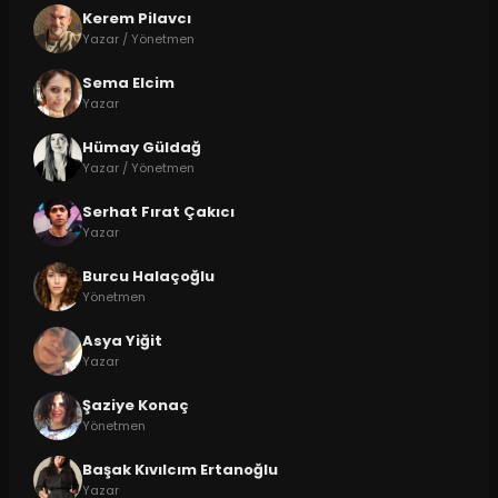
Kerem Pilavcı
Yazar / Yönetmen
Sema Elcim
Yazar
Hümay Güldağ
Yazar / Yönetmen
Serhat Fırat Çakıcı
Yazar
Burcu Halaçoğlu
Yönetmen
Asya Yiğit
Yazar
Şaziye Konaç
Yönetmen
Başak Kıvılcım Ertanoğlu
Yazar