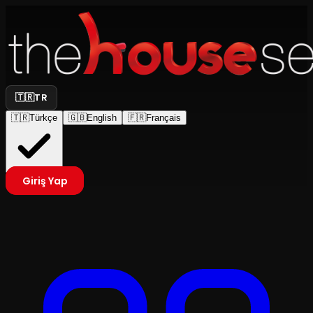
🇹🇷
TR
🇹🇷
Türkçe
🇬🇧
English
🇫🇷
Français
Giriş Yap