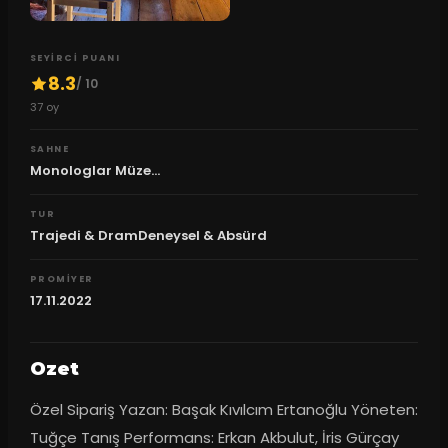
SEYIRCI PUANI
8.3
/ 10
37
oy
SAHNE
Monologlar Müze...
TUR
Trajedi & DramDeneysel & Absürd
PROMIYER
17.11.2022
Ozet
Özel Sipariş Yazan: Başak Kıvılcım Ertanoğlu Yöneten: 
Tuğçe Tanış Performans: Erkan Akbulut, İris Gürçay 