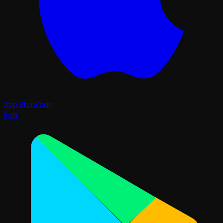
App Store'dan
İndir