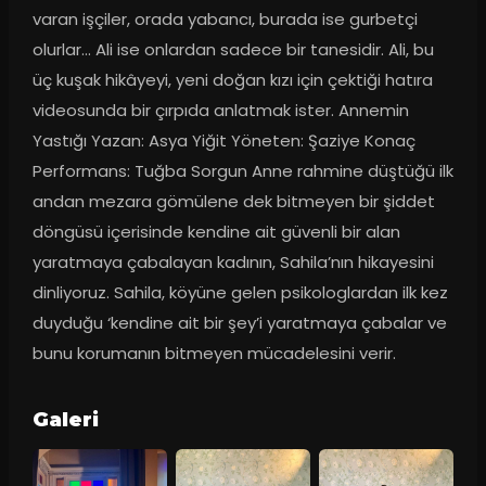
varan işçiler, orada yabancı, burada ise gurbetçi 
olurlar... Ali ise onlardan sadece bir tanesidir. Ali, bu 
üç kuşak hikâyeyi, yeni doğan kızı için çektiği hatıra 
videosunda bir çırpıda anlatmak ister. Annemin 
Yastığı Yazan: Asya Yiğit Yöneten: Şaziye Konaç 
Performans: Tuğba Sorgun Anne rahmine düştüğü ilk 
andan mezara gömülene dek bitmeyen bir şiddet 
döngüsü içerisinde kendine ait güvenli bir alan 
yaratmaya çabalayan kadının, Sahila’nın hikayesini 
dinliyoruz. Sahila, köyüne gelen psikologlardan ilk kez 
duyduğu ‘kendine ait bir şey’i yaratmaya çabalar ve 
bunu korumanın bitmeyen mücadelesini verir.
Galeri