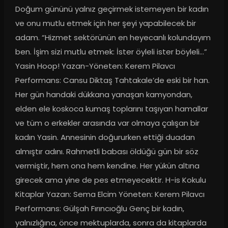
Doğum gününü yalnız geçirmek istemeyen bir kadın 
ve onu mutlu etmek için her şeyi yapabilecek bir 
adam. “Hizmet sektörünün en heyecanlı kolundayım 
ben. İşim sizi mutlu etmek: İster öyleli ister böyleli…” 
Yasin Hoop! Yazan-Yöneten: Kerem Pilavcı 
Performans: Cansu Diktaş Tahtakale’de eski bir han. 
Her gün handaki dükkana yanaşan kamyondan, 
elden ele koskoca kumaş toplarını taşıyan hamallar 
ve tüm o erkekler arasında var olmaya çalışan bir 
kadın Yasin. Annesinin doğururken ettiği duadan 
almıştır adını. Rahmetli babası öldüğü gün bir söz 
vermiştir, hem ona hem kendine. Her yükün altına 
girecek ama yine de pes etmeyecektir. H-is Kokulu 
Kitaplar Yazan: Sema Elcim Yöneten: Kerem Pilavcı 
Performans: Gülşah Fırıncıoğlu Genç bir kadın, 
yalnızlığına, önce mektuplarda, sonra da kitaplarda 