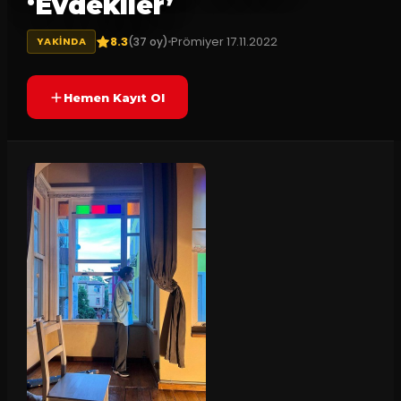
‘Evdekiler’
8.3
Prömiyer
17.11.2022
(
37
oy)
YAKINDA
Hemen Kayıt Ol