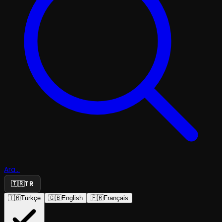
Ara...
🇹🇷
TR
🇹🇷
Türkçe
🇬🇧
English
🇫🇷
Français