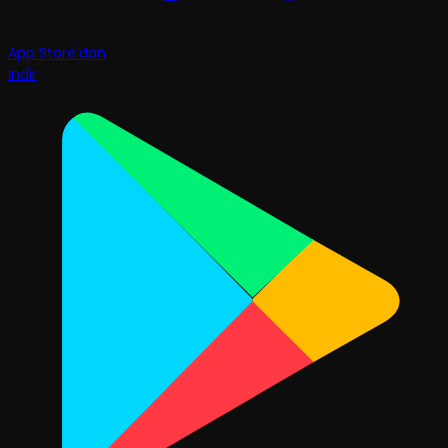
App Store'dan
İndir