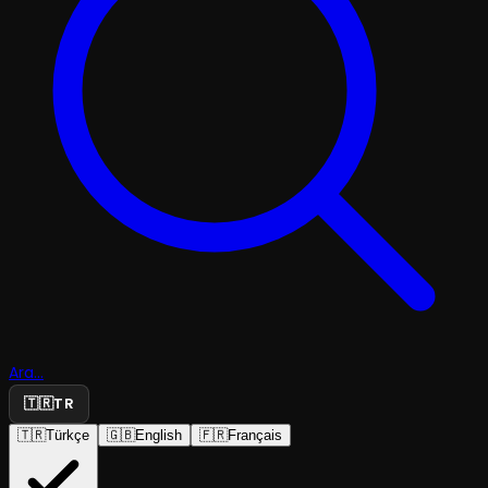
Ara...
🇹🇷
TR
🇹🇷
Türkçe
🇬🇧
English
🇫🇷
Français