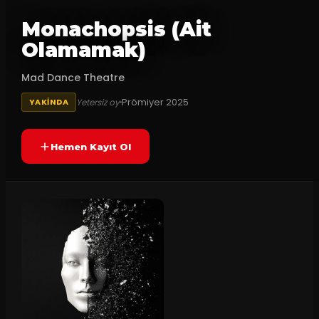
Monachopsis (Ait
Olamamak)
Mad Dance Theatre
Prömiyer
2025
Yetersiz oy
YAKINDA
Hemen Kayıt Ol