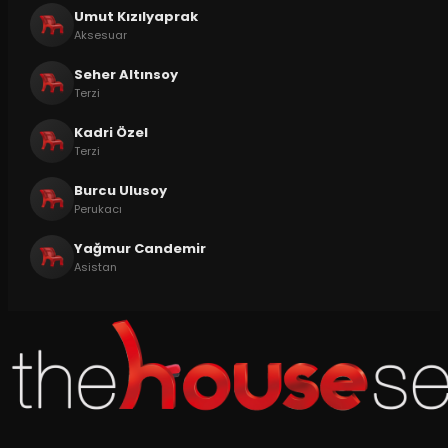
Umut Kızılyaprak
Aksesuar
Seher Altınsoy
Terzi
Kadri Özel
Terzi
Burcu Ulusoy
Perukacı
Yağmur Candemir
Asistan