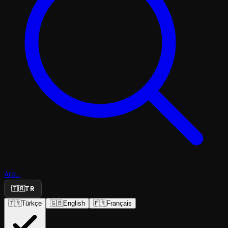
Ara...
🇹🇷
TR
🇹🇷
Türkçe
🇬🇧
English
🇫🇷
Français