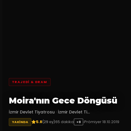
TRAJEDI & DRAM
Moira'nın Gece Döngüsü
İzmir Devlet Tiyatrosu
·
İzmir Devlet Ti...
5.8
65
dakika
Prömiyer
18.10.2019
(
29
oy)
YAKINDA
+8