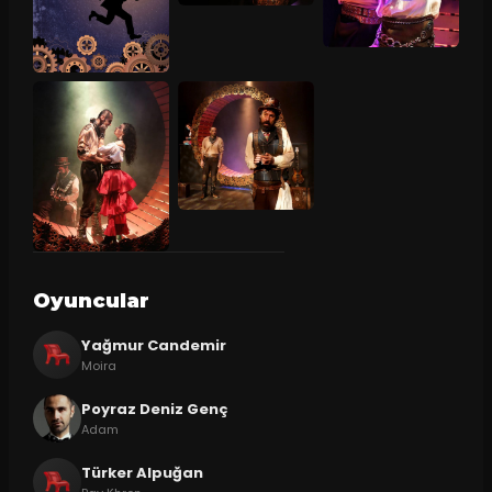
Oyuncular
Yağmur Candemir
Moira
Poyraz Deniz Genç
Adam
Türker Alpuğan