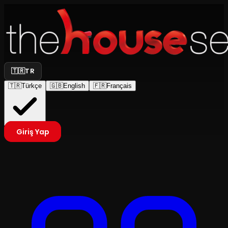
🇹🇷
TR
🇹🇷
Türkçe
🇬🇧
English
🇫🇷
Français
Giriş Yap