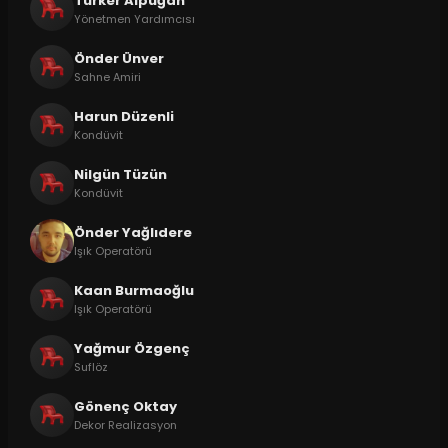
Türker Alpuğan
Yönetmen Yardımcısı
Önder Ünver
Sahne Amiri
Harun Düzenli
Kondüvit
Nilgün Tüzün
Kondüvit
Önder Yağlıdere
Işık Operatörü
Kaan Burmaoğlu
Işık Operatörü
Yağmur Özgenç
Suflöz
Gönenç Oktay
Dekor Realizasyon