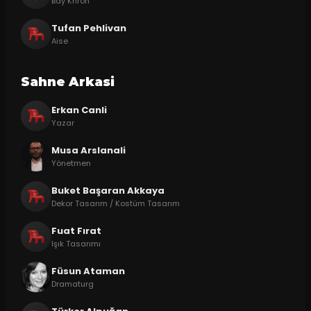
Bay Khron
Tufan Pehlivan
Aise
Sahne Arkasi
Erkan Canli
Yazar
Musa Arslanali
Yönetmen
Buket Başaran Akkaya
Dekor Tasarım / Kostüm Tasarım
Fuat Fırat
Işık Tasarımı
Füsun Ataman
Dramaturg