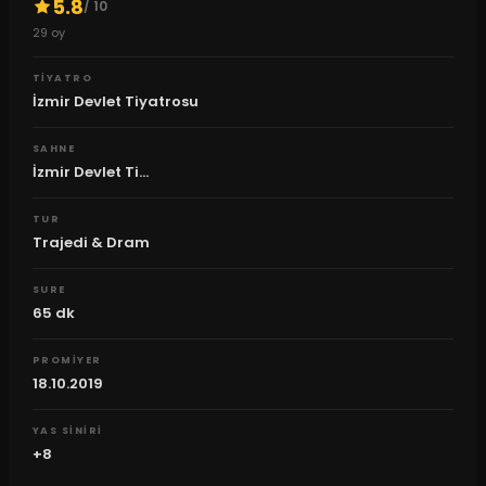
5.8
/ 10
29
oy
TIYATRO
İzmir Devlet Tiyatrosu
SAHNE
İzmir Devlet Ti...
TUR
Trajedi & Dram
SURE
65
dk
PROMIYER
18.10.2019
YAS SINIRI
+8